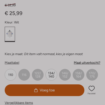
€ 32,99
€ 25,99
Kleur:
Wit
Kies je maat:
Dit item valt normaal, kies je eigen maat
Maattabel
Maat uitverkocht?
122/
134/
146/
158/
170/
110
116
128
140
152
164
176
Voeg toe
Favoriet
Vergelijkbare items