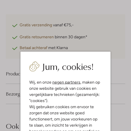
Gratis verzending
vanaf €75,-
Gratis retourneren
binnen 30 dagen*
Betaal achteraf
met Klarna
Jum, cookies!
Product informatie
Wij, en onze
negen partners
, maken op
onze website gebruik van cookies en
Bezorgen & retourneren
vergelijkbare technieken (gezamenlijk:
"cookies").
Wij gebruiken cookies om ervoor te
zorgen dat onze website goed
functioneert, om jouw voorkeuren op
Ook iets voor jou?
te slaan, om inzicht te verkrijgen in