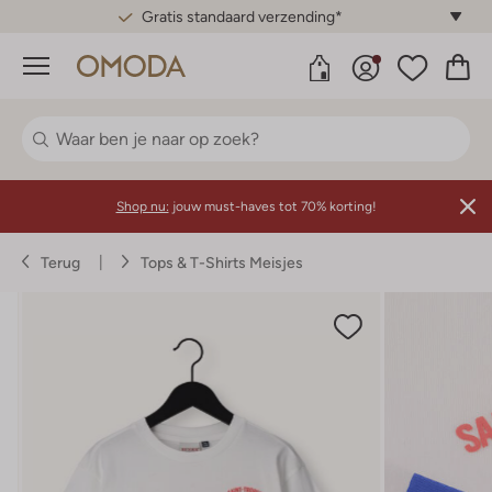
Gratis standaard verzending*
Menu
Shop nu:
jouw must-haves tot 70% korting!
Terug
Tops & T-Shirts Meisjes