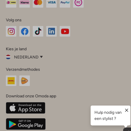
Volg ons
Omoda
Omoda
Omoda
Omoda
Omoda
Kies je land
Instagram
Facebook
TikTok
LinkedIn
YouTube
NEDERLAND
Kies
Verzendmethodes
je
Sluit
land
Nederland
België
(Nederlands)
Download onze Omoda app
Belgique
(Français)
Deutschland