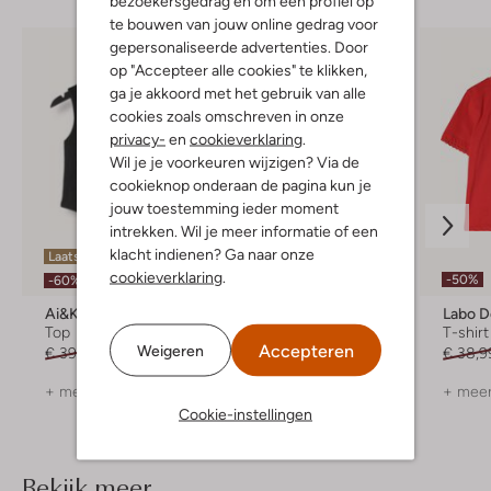
bezoekersgedrag en om een profiel op
te bouwen van jouw online gedrag voor
gepersonaliseerde advertenties. Door
op "Accepteer alle cookies" te klikken,
ga je akkoord met het gebruik van alle
cookies zoals omschreven in onze
privacy-
en
cookieverklaring
.
Wil je je voorkeuren wijzigen? Via de
cookieknop onderaan de pagina kun je
jouw toestemming ieder moment
intrekken. Wil je meer informatie of een
klacht indienen? Ga naar onze
Laatste item
Laatste items
cookieverklaring
.
-50%
-60%
-30%
Ai&ko
Molo
Labo D
Top
Top
T-shirt
Accepteren
Weigeren
€ 39,99
€ 15,99
Vanaf
€ 37,99
€ 38,9
+ meer kleuren
+ meer
Cookie-instellingen
Bekijk meer