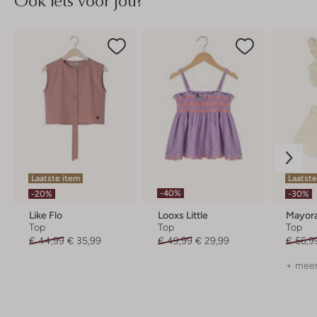
Ook iets voor jou?
Laatste item
Laatst
-40%
-20%
-30%
Like Flo
Looxs Little
Mayora
Top
Top
Top
€ 44,99
€ 35,99
€ 49,99
€ 29,99
€ 56,9
+ meer