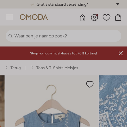
Gratis standaard verzending*
Menu
Shop nu:
jouw must-haves tot 70% korting!
Terug
Tops & T-Shirts Meisjes