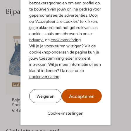
bezoekersgedrag en om een profiel op
Bijpassende producten
te bouwen van jouw online gedrag voor
gepersonaliseerde advertenties. Door
op "Accepteer alle cookies" te klikken,
ga je akkoord met het gebruik van alle
cookies zoals omschreven in onze
privacy-
en
cookieverklaring
.
Wil je je voorkeuren wijzigen? Via de
cookieknop onderaan de pagina kun je
jouw toestemming ieder moment
intrekken. Wil je meer informatie of een
klacht indienen? Ga naar onze
cookieverklaring
.
Laatste items
Accepteren
Weigeren
Baje Studio
Short
€ 48,99
Cookie-instellingen