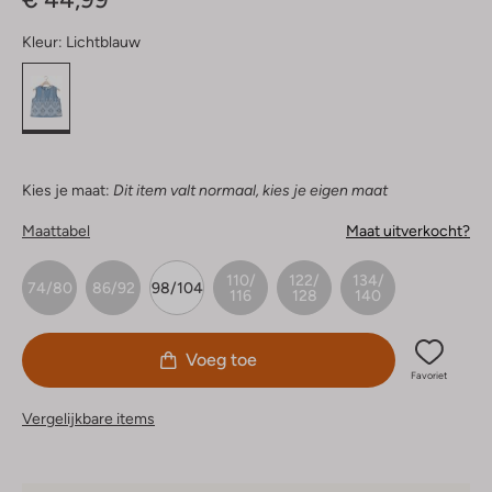
Kleur:
Lichtblauw
Kies je maat:
Dit item valt normaal, kies je eigen maat
Maattabel
Maat uitverkocht?
110/
122/
134/
74/80
86/92
98/104
116
128
140
Voeg toe
Favoriet
Vergelijkbare items