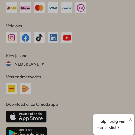
Volg ons
Omoda
Omoda
Omoda
Omoda
Omoda
Kies je land
Instagram
Facebook
TikTok
LinkedIn
YouTube
NEDERLAND
Kies
Verzendmethodes
je
Sluit
land
Nederland
België
(Nederlands)
Download onze Omoda app
Belgique
(Français)
Deutschland