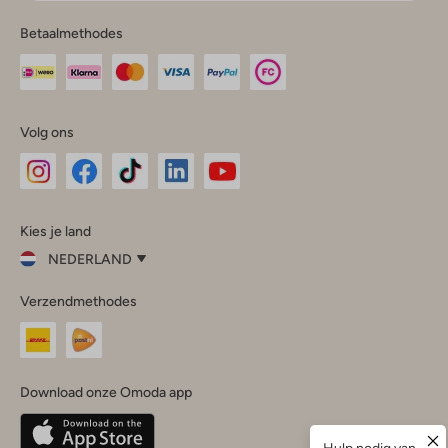
Betaalmethodes
Volg ons
Omoda
Omoda
Omoda
Omoda
Omoda
Kies je land
Instagram
Facebook
TikTok
LinkedIn
YouTube
NEDERLAND
Kies
Verzendmethodes
je
Sluit
land
Nederland
België
(Nederlands)
Download onze Omoda app
Belgique
(Français)
Deutschland