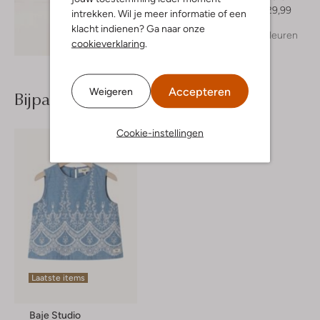
Vanaf
€ 29,99
intrekken. Wil je meer informatie of een
klacht indienen? Ga naar onze
+ meer kleuren
Ontdek de look
cookieverklaring
.
Accepteren
Weigeren
Bijpassende producten
Cookie-instellingen
Laatste items
Baje Studio