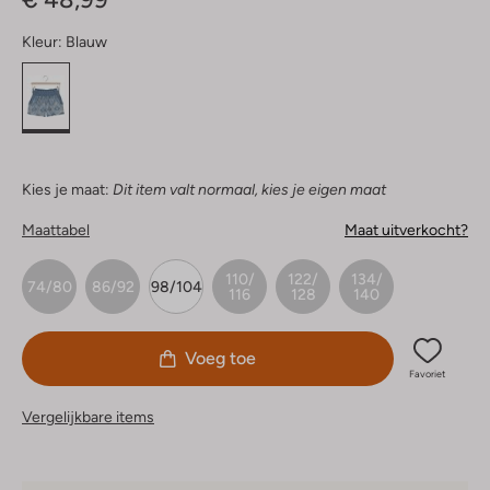
Kleur:
Blauw
Kies je maat:
Dit item valt normaal, kies je eigen maat
Maattabel
Maat uitverkocht?
110/
122/
134/
74/80
86/92
98/104
116
128
140
Voeg toe
Favoriet
Vergelijkbare items