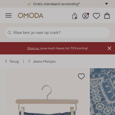
Gratis standaard verzending*
Menu
Shop nu:
jouw must-haves tot 70% korting!
Terug
Jeans Meisjes