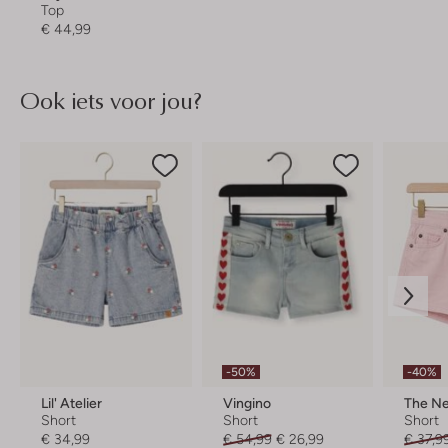
Top
€ 44,99
Ook iets voor jou?
-50%
-40%
Lil' Atelier
Vingino
The N
Short
Short
Short
€ 34,99
€ 54,99
€ 26,99
€ 37,9