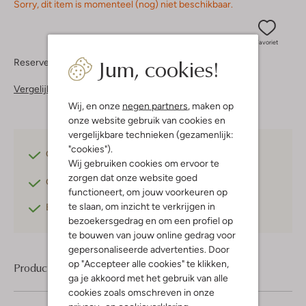
Sorry, dit item is momenteel (nog) niet beschikbaar.
Favoriet
Jum, cookies!
Reserveer direct in een van onze 37 boutiques
Vergelijkbare items
Wij, en onze
negen partners
, maken op
onze website gebruik van cookies en
vergelijkbare technieken (gezamenlijk:
"cookies").
Gratis verzending
vanaf €75,-
Wij gebruiken cookies om ervoor te
zorgen dat onze website goed
Gratis retourneren
binnen 30 dagen*
functioneert, om jouw voorkeuren op
te slaan, om inzicht te verkrijgen in
Betaal achteraf
met Klarna
bezoekersgedrag en om een profiel op
te bouwen van jouw online gedrag voor
gepersonaliseerde advertenties. Door
op "Accepteer alle cookies" te klikken,
Product informatie
ga je akkoord met het gebruik van alle
cookies zoals omschreven in onze