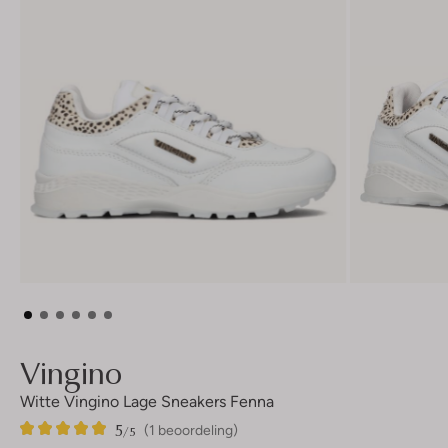
Vingino
Witte Vingino Lage Sneakers Fenna
5
1
5
/5
(1 beoordeling)