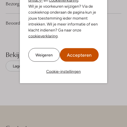
privacy-
en
cookieverklaring
.
Bezorgen & retourneren
Wil je je voorkeuren wijzigen? Via de
cookieknop onderaan de pagina kun je
jouw toestemming ieder moment
1
5
Beoordelingen
(1)
5
intrekken. Wil je meer informatie of een
/5
Sterren
klacht indienen? Ga naar onze
cookieverklaring
.
Bekijk meer
Accepteren
Weigeren
Lage sneakers
Vingino
Leer
Cookie-instellingen