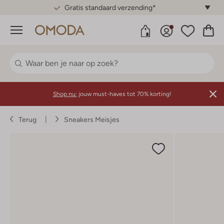
Gratis standaard verzending*
Menu
Shop nu:
jouw must-haves tot 70% korting!
Terug
Sneakers Meisjes