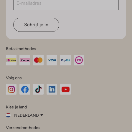
Schrijf je in
Betaalmethodes
Volg ons
Omoda
Omoda
Omoda
Omoda
Omoda
Kies je land
Instagram
Facebook
TikTok
LinkedIn
YouTube
NEDERLAND
Kies
Verzendmethodes
je
Sluit