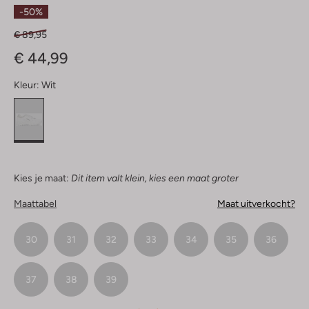
Sterren
-50%
€ 89,95
€ 44,99
Kleur:
Wit
Kies je maat:
Dit item valt klein, kies een maat groter
Maattabel
Maat uitverkocht?
30
31
32
33
34
35
36
37
38
39