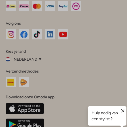
Volg ons
Omoda
Omoda
Omoda
Omoda
Omoda
Kies je land
Instagram
Facebook
TikTok
LinkedIn
YouTube
NEDERLAND
Kies
Verzendmethodes
je
Sluit
land
Nederland
België
(Nederlands)
Download onze Omoda app
Belgique
(Français)
Deutschland