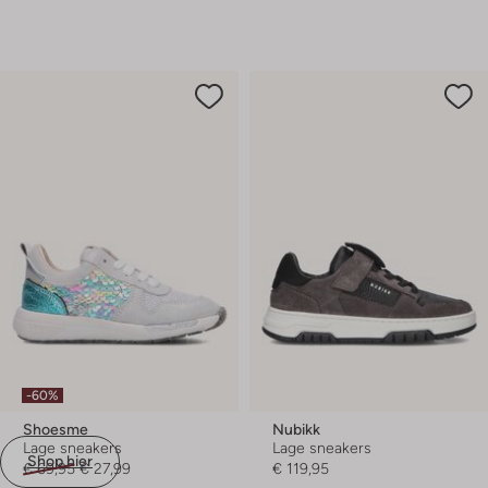
-60%
Shoesme
Nubikk
Lage sneakers
Lage sneakers
Shop hier
€ 69,95
€ 27,99
€ 119,95