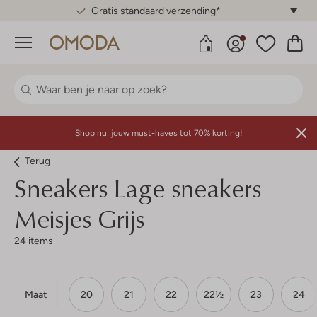
Gratis standaard verzending*
Menu
Shop nu:
jouw must-haves tot 70% korting!
Terug
Sneakers Lage sneakers
Meisjes Grijs
24 items
Maat
20
21
22
22½
23
24