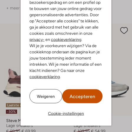
bezoekersgedrag en om een profiel op
+ meer kleuren
+ meer kleuren
te bouwen van jouw online gedrag voor
gepersonaliseerde advertenties. Door
op "Accepteer alle cookies" te klikken,
ga je akkoord met het gebruik van alle
cookies zoals omschreven in onze
privacy-
en
cookieverklaring
.
Wil je je voorkeuren wijzigen? Via de
cookieknop onderaan de pagina kun je
jouw toestemming ieder moment
intrekken. Wil je meer informatie of een
klacht indienen? Ga naar onze
cookieverklaring
.
Accepteren
Weigeren
Laatste item
Laatste item
-30%
-50%
Cookie-instellingen
Steve Madden
Braqeez
Lage sneakers
Lage sneakers
€ 99,95
€ 69,99
€ 109,95
€ 54,99