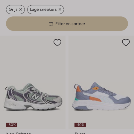
Grijs
Lage sneakers
Filter en sorteer
-30%
-40%
New Balance
Puma