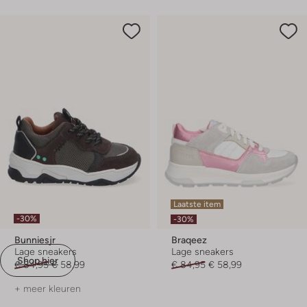
Laatste item
-30%
-30%
Bunniesjr
Braqeez
Lage sneakers
Lage sneakers
Shop hier
€ 84,95
€ 58,99
€ 84,95
€ 58,99
+ meer kleuren