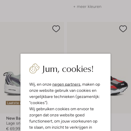
+ meer kleuren
Jum, cookies!
Wij, en onze
negen partners
, maken op
onze website gebruik van cookies en
vergelijkbare technieken (gezamenlijk:
"cookies").
Laatste item
Laatste item
Wij gebruiken cookies om ervoor te
-30%
zorgen dat onze website goed
New Balance
Fila
functioneert, om jouw voorkeuren op
Lage sneakers
Lage sneakers
te slaan, om inzicht te verkrijgen in
€ 69,99
€ 74,99
€ 51,99