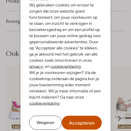
Product informatie
Wij gebruiken cookies om ervoor te
zorgen dat onze website goed
functioneert, om jouw voorkeuren op
Bezorgen & retourneren
te slaan, om inzicht te verkrijgen in
bezoekersgedrag en om een profiel op
te bouwen van jouw online gedrag voor
gepersonaliseerde advertenties. Door
op "Accepteer alle cookies" te klikken,
Ook iets voor jou?
ga je akkoord met het gebruik van alle
cookies zoals omschreven in onze
privacy-
en
cookieverklaring
.
Wil je je voorkeuren wijzigen? Via de
cookieknop onderaan de pagina kun je
jouw toestemming ieder moment
intrekken. Wil je meer informatie of een
klacht indienen? Ga naar onze
cookieverklaring
.
Accepteren
Weigeren
Laatste item
Laatste items
Laatst