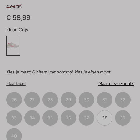
€ 84,95
€ 58,99
Kleur:
Grijs
Kies je maat:
Dit item valt normaal, kies je eigen maat
Maattabel
Maat uitverkocht?
26
27
28
29
30
31
32
33
34
35
36
37
38
39
40