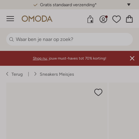
Gratis standaard verzending*
Menu
Shop nu:
jouw must-haves tot 70% korting!
Terug
Sneakers Meisjes