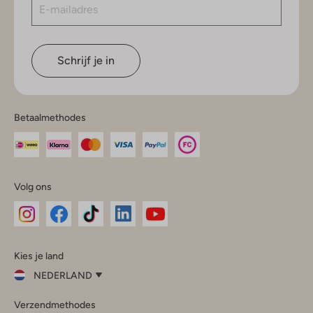
Schrijf je in
Betaalmethodes
Volg ons
Omoda
Omoda
Omoda
Omoda
Omoda
Kies je land
Instagram
Facebook
TikTok
LinkedIn
YouTube
NEDERLAND
Kies
Verzendmethodes
je