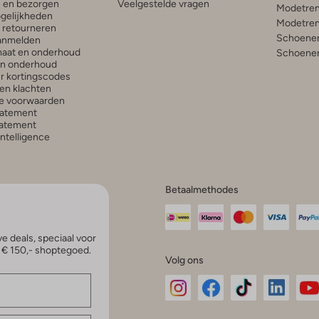
n en bezorgen
Veelgestelde vragen
Modetren
gelijkheden
Modetren
n retourneren
Schoenen
anmelden
aat en onderhoud
Schoenen
en onderhoud
r kortingscodes
en klachten
e voorwaarden
tatement
atement
 Intelligence
Betaalmethodes
e deals, speciaal voor
p € 150,- shoptegoed.
Volg ons
Omoda
Omoda
Omoda
Omoda
Om