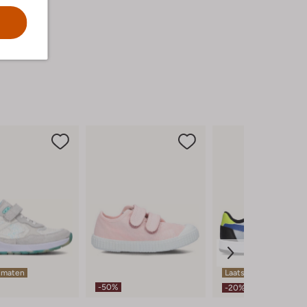
 maten
Laatste item
-50%
-20%