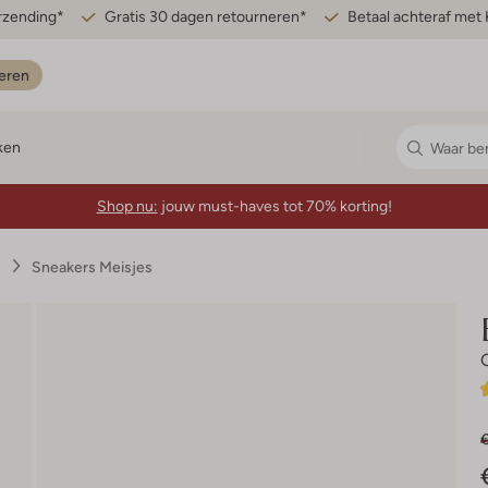
erzending*
Gratis 30 dagen retourneren*
Betaal achteraf met 
eren
ken
Shop nu:
jouw must-haves tot 70% korting!
s
Sneakers Meisjes