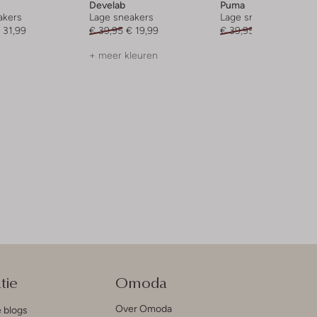
Develab
Puma
akers
Lage sneakers
Lage sneakers
 31,99
€ 39,95
€ 19,99
€ 39,95
€ 31,95
+ meer kleuren
tie
Omoda
Over Omoda
e blogs