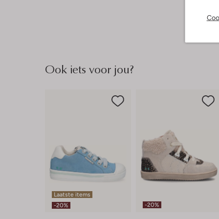
Coo
Ook iets voor jou?
Laatste items
-20%
-20%