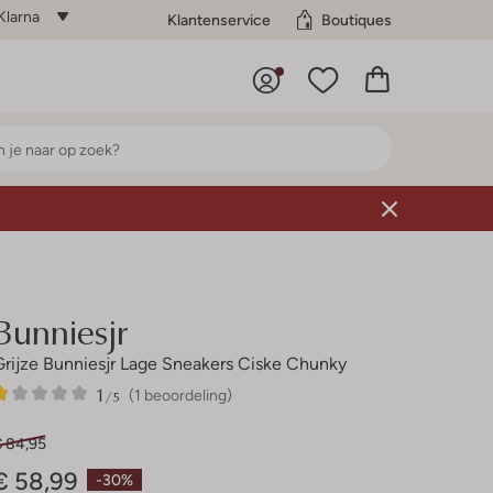
Klarna
Klantenservice
Boutiques
Bunniesjr
Grijze Bunniesjr Lage Sneakers Ciske Chunky
1
1
1
/5
(1 beoordeling)
Ster
€ 84,95
€ 58,99
-30%