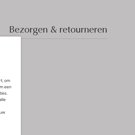
Bezorgen & retourneren
rt, om
om een
ies.
alle
ouw