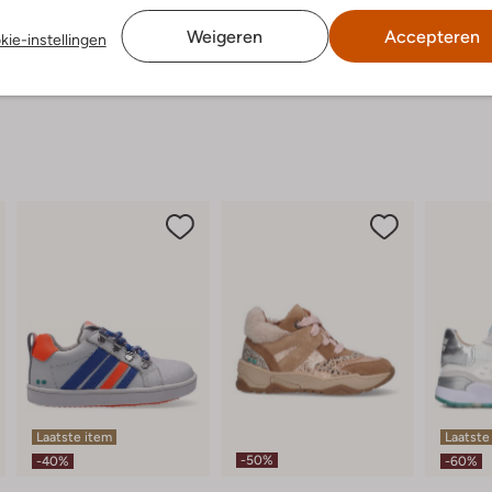
Weigeren
Accepteren
kie-instellingen
Laatste item
Laatste
-50%
-40%
-60%