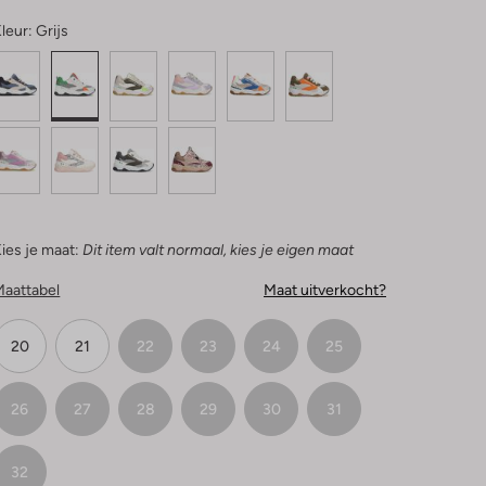
leur:
Grijs
ies je maat:
Dit item valt normaal, kies je eigen maat
Maattabel
Maat uitverkocht?
20
21
22
23
24
25
26
27
28
29
30
31
32