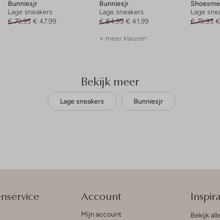
Bunniesjr
Bunniesjr
Shoesme
Lage sneakers
Lage sneakers
Lage sne
€ 79,95
€ 47,99
€ 84,99
€ 41,99
€ 79,95
€
+ meer kleuren
Bekijk meer
Lage sneakers
Bunniesjr
enservice
Account
Inspira
Mijn account
Bekijk all