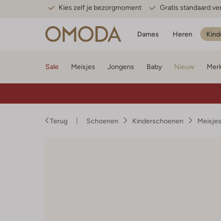
Kies zelf je bezorgmoment
Gratis standaard v
Dames
Heren
Kind
Sale
Meisjes
Jongens
Baby
Nieuw
Mer
Terug
Schoenen
Kinderschoenen
Meisje