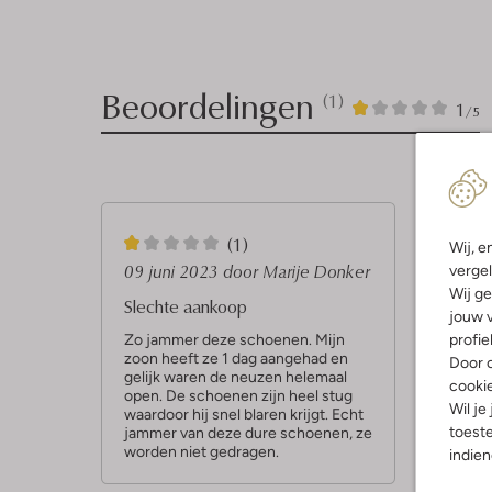
Beoordelingen
(1)
1
1
1
/5
Ster
1
(1)
Wij, e
S
09 juni 2023
door Marije Donker
vergel
Wij ge
t
Slechte aankoop
jouw v
e
Zo jammer deze schoenen. Mijn
profie
zoon heeft ze 1 dag aangehad en
r
Door o
gelijk waren de neuzen helemaal
cooki
open. De schoenen zijn heel stug
Wil je
waardoor hij snel blaren krijgt. Echt
toeste
jammer van deze dure schoenen, ze
worden niet gedragen.
indie