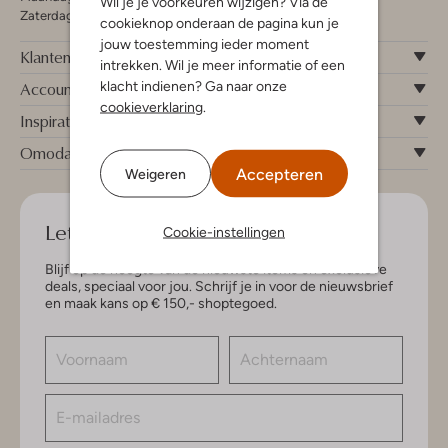
Wil je je voorkeuren wijzigen? Via de
Zaterdag 09:00 - 17:00 uur
cookieknop onderaan de pagina kun je
jouw toestemming ieder moment
Klantenservice
intrekken. Wil je meer informatie of een
klacht indienen? Ga naar onze
Account
cookieverklaring
.
Inspiratie
Omoda
Accepteren
Weigeren
Let's keep in touch!
Cookie-instellingen
Blijf op de hoogte van de nieuwste items en exclusieve
deals, speciaal voor jou. Schrijf je in voor de nieuwsbrief
en maak kans op € 150,- shoptegoed.