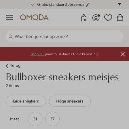
Gratis standaard verzending*
Menu
Shop nu:
jouw must-haves tot 70% korting!
Terug
Bullboxer sneakers meisjes
2 items
Lage sneakers
Hoge sneakers
Maat
31
37