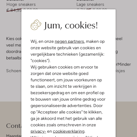
Hoge sneakers
Lage sneakers
€ 84,95
€ 50,99
€ 74,95
€ 29,99
Jum, cookies!
Kies ook voor de kleurige sneakers van Bullboxer, net als heel
Wij, en onze
negen partners
, maken op
veel meisjes al hebben gedaan. Je kunt ze het hele jaar
onze website gebruik van cookies en
doordragen en ze zijn superhip! En mama’s, ze zijn ook nog
vergelijkbare technieken (gezamenlijk:
betaalbaar.
"cookies").
Meer
Minder
Wij gebruiken cookies om ervoor te
Schoenen
Kinderschoenen
Meisjes
Sneakers Meisjes
zorgen dat onze website goed
functioneert, om jouw voorkeuren op
te slaan, om inzicht te verkrijgen in
bezoekersgedrag en om een profiel op
te bouwen van jouw online gedrag voor
gepersonaliseerde advertenties. Door
op "Accepteer alle cookies" te klikken,
ga je akkoord met het gebruik van alle
Contact
cookies zoals omschreven in onze
privacy-
en
cookieverklaring
.
Maandag - Vrijdag 09:00 - 19:00 uur