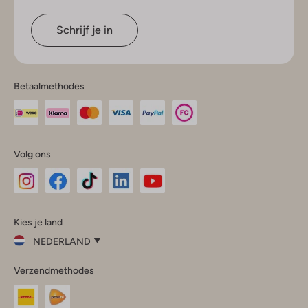
Schrijf je in
Betaalmethodes
Volg ons
Omoda
Omoda
Omoda
Omoda
Omoda
Kies je land
Instagram
Facebook
TikTok
LinkedIn
YouTube
NEDERLAND
Kies
Verzendmethodes
je
Sluit
land
Nederland