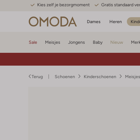
Kies zelf je bezorgmoment
Gratis standaard v
Dames
Heren
Kind
Sale
Meisjes
Jongens
Baby
Nieuw
Mer
Terug
Schoenen
Kinderschoenen
Meisje