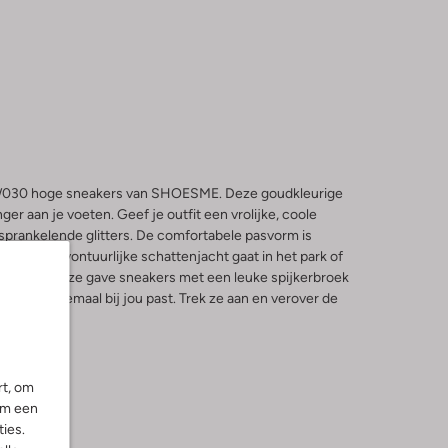
W030 hoge sneakers van SHOESME. Deze goudkleurige
ger aan je voeten. Geef je outfit een vrolijke, coole
sprankelende glitters. De comfortabele pasvorm is
je nu op avontuurlijke schattenjacht gaat in het park of
ombineer deze gave sneakers met een leuke spijkerbroek
ok die helemaal bij jou past. Trek ze aan en verover de
rt, om
om een
ies.