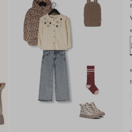
K
K
V