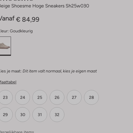
Beige Shoesme Hoge Sneakers Sh25w030
Vanaf
€ 84,99
leur:
Goudkleurig
ies je maat:
Dit item valt normaal, kies je eigen maat
Maattabel
23
24
25
26
27
28
29
30
31
32
ergelijkbare items