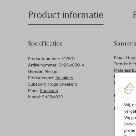
Product informatie
Specificaties
Samenst
Kleur:
Goud
Productnummer:
317501
Trends:
Met
Artikelnummer:
Sh25w030-A
Materiaal b
Gender:
Meisjes
Materiaal b
Productsoort:
Sneakers
Materiaal zo
Subsoort:
Hoge Sneakers
Type sluitin
Merk:
Shoesme
Hakvorm:
P
Model:
Sh25w030
Type neus:
Wij, e
Uitneembaa
vergel
Wij ge
jouw v
profie