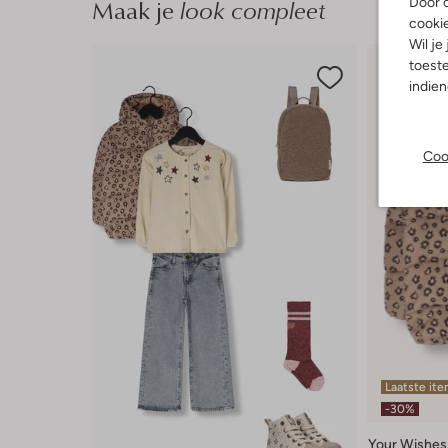
Maak je
look compleet
Door o
cooki
Wil je
toeste
indie
Coo
Laatste it
-30%
Your Wishes