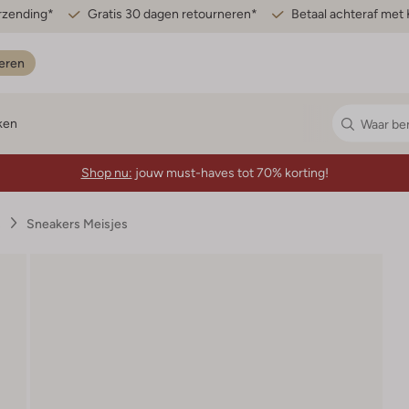
erzending*
Gratis 30 dagen retourneren*
Betaal achteraf met 
eren
ken
Shop nu:
jouw must-haves tot 70% korting!
s
Sneakers Meisjes