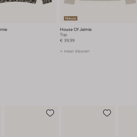
Nieuw
imie
House Of Jaimie
Top
€ 39,99
+ meer kleuren