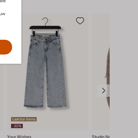
alle
ouw
Laatste items
-30%
Your Wishes
Studio Noos