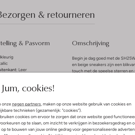
Bezorgen & retourneren
elling & Pasvorm
Omschrijving
kleurig
Begin je dag goed met de SH25
allic
en beige sneakers zijn een blikvan
uitenkant:
Leer
touch met de speelse sterren en 
innenkant:
Leer
perfect voor lange speeldagen, of 
ol:
Rubber
Jum, cookies!
je beste vriendinnen bezoekt. C
g:
Veter
en een zachte sweater voor een lo
latte Zool
wereld met stijl en comfort.
Ronde Neus
n onze
negen partners
, maken op onze website gebruik van cookies en
r voetbed:
Ja
ijkbare technieken (gezamenlijk: "cookies").
bruiken cookies om ervoor te zorgen dat onze website goed functionee
oorkeuren op te slaan, om inzicht te verkrijgen in bezoekersgedrag en 
l op te bouwen van jouw online gedrag voor gepersonaliseerde advertent