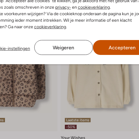
p "Accepteer alle cookies" te klikken, ga je akkoord met het gebruik van 
es zoals omschreven in onze
privacy-
en
cookieverklaring
.
 je voorkeuren wijzigen? Via de cookieknop onderaan de pagina kun je j
mming ieder moment intrekken. Wil je meer informatie of een klacht
nen? Ga naar onze
cookieverklaring
.
Weigeren
Accepteren
kie-instellingen
ems
Laatste items
-50%
Your Wishes