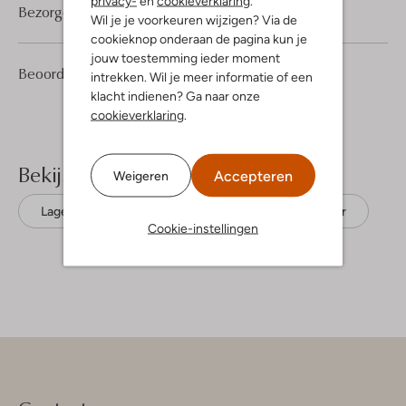
privacy-
en
cookieverklaring
.
Bezorgen & retourneren
Wil je je voorkeuren wijzigen? Via de
cookieknop onderaan de pagina kun je
jouw toestemming ieder moment
1
4
Beoordelingen
(1)
4
intrekken. Wil je meer informatie of een
/5
Sterren
klacht indienen? Ga naar onze
cookieverklaring
.
Bekijk meer
Accepteren
Weigeren
Lage sneakers
Jochie & Freaks
Leer
Cookie-instellingen