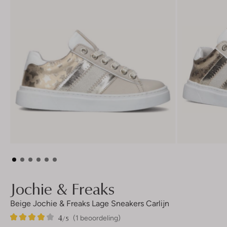
Jochie & Freaks
Beige Jochie & Freaks Lage Sneakers Carlijn
4
1
4
/5
(1 beoordeling)