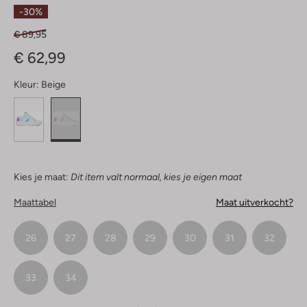
Sterren
-30%
€ 89,95
€ 62,99
Kleur:
Beige
Kies je maat:
Dit item valt normaal, kies je eigen maat
Maattabel
Maat uitverkocht?
26
27
28
29
30
31
32
33
34