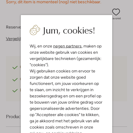
Sorry, dit item is momenteel (nog) niet beschikbaar.
Favoriet
Jum, cookies!
Reserveer direct in een van onze 37 boutiques
Vergelijkbare items
Wij, en onze
negen partners
, maken op
onze website gebruik van cookies en
vergelijkbare technieken (gezamenlijk:
"cookies").
Gratis verzending
vanaf €75,-
Wij gebruiken cookies om ervoor te
zorgen dat onze website goed
Gratis retourneren
binnen 30 dagen*
functioneert, om jouw voorkeuren op
te slaan, om inzicht te verkrijgen in
Betaal achteraf
met Klarna
bezoekersgedrag en om een profiel op
te bouwen van jouw online gedrag voor
gepersonaliseerde advertenties. Door
op "Accepteer alle cookies" te klikken,
Product informatie
ga je akkoord met het gebruik van alle
cookies zoals omschreven in onze