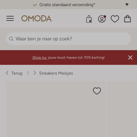
Gratis standaard verzending*
Menu
Shop nu:
jouw must-haves tot 70% korting!
Terug
Sneakers Meisjes