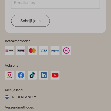
Schrijf je in
Betaalmethodes
Volg ons
Omoda
Omoda
Omoda
Omoda
Omoda
Kies je land
Instagram
Facebook
TikTok
LinkedIn
YouTube
NEDERLAND
Kies
Verzendmethodes
je
Sluit