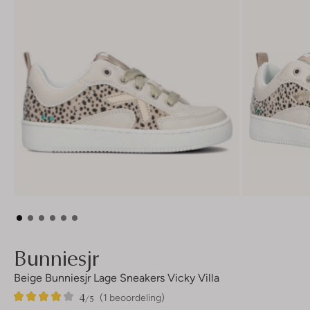
Bunniesjr
Beige Bunniesjr Lage Sneakers Vicky Villa
4
1
4
/5
(1 beoordeling)