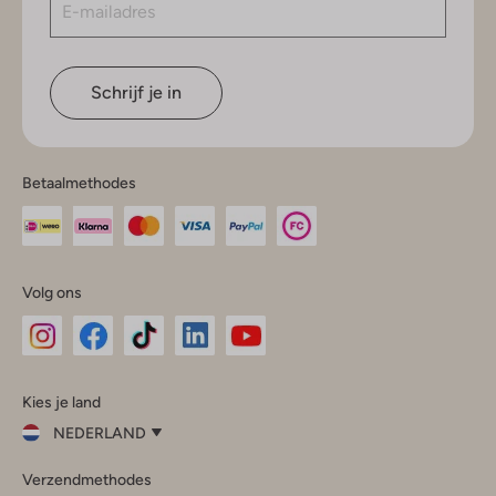
Schrijf je in
Betaalmethodes
Volg ons
Omoda
Omoda
Omoda
Omoda
Omoda
Kies je land
Instagram
Facebook
TikTok
LinkedIn
YouTube
NEDERLAND
Kies
Verzendmethodes
je
Sluit