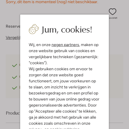
Sorry, dit item is momenteel (nog) niet beschikbaar.
Favoriet
Jum, cookies!
Reserveer direct in een van onze 37 boutiques
Vergelijkbare items
Wij, en onze
negen partners
, maken op
onze website gebruik van cookies en
vergelijkbare technieken (gezamenlijk:
"cookies").
Gratis verzending
vanaf €75,-
Wij gebruiken cookies om ervoor te
zorgen dat onze website goed
Gratis retourneren
binnen 30 dagen*
functioneert, om jouw voorkeuren op
te slaan, om inzicht te verkrijgen in
Betaal achteraf
met Klarna
bezoekersgedrag en om een profiel op
te bouwen van jouw online gedrag voor
gepersonaliseerde advertenties. Door
op "Accepteer alle cookies" te klikken,
Product informatie
ga je akkoord met het gebruik van alle
cookies zoals omschreven in onze