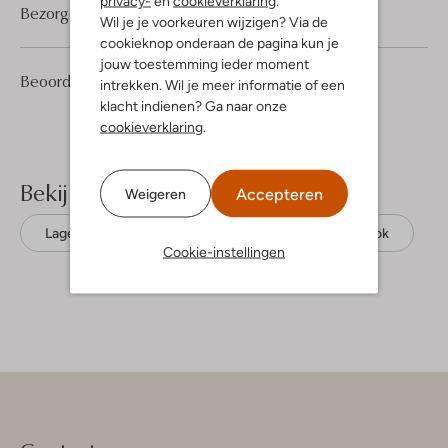
privacy-
en
cookieverklaring
.
Bezorgen & retourneren
Wil je je voorkeuren wijzigen? Via de
cookieknop onderaan de pagina kun je
jouw toestemming ieder moment
1
4
Beoordelingen
(1)
4
intrekken. Wil je meer informatie of een
/5
Sterren
klacht indienen? Ga naar onze
cookieverklaring
.
Bekijk meer
Accepteren
Weigeren
Lage sneakers
Bunniesjr
Leatherlook
Cookie-instellingen