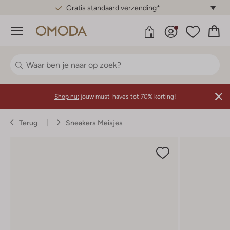
Gratis standaard verzending*
Menu
Shop nu:
jouw must-haves tot 70% korting!
Terug
Sneakers Meisjes