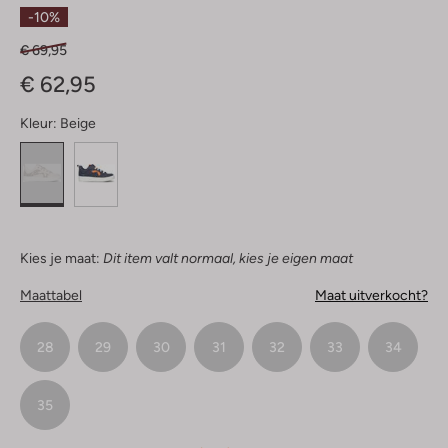
Sterren
-10%
€ 69,95
€ 62,95
Kleur:
Beige
Kies je maat:
Dit item valt normaal, kies je eigen maat
Maattabel
Maat uitverkocht?
28
29
30
31
32
33
34
35