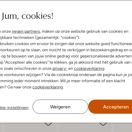
Jum, cookies!
n onze
negen partners
, maken op onze website gebruik van cookies en
ijkbare technieken (gezamenlijk: "cookies").
bruiken cookies om ervoor te zorgen dat onze website goed functionee
oorkeuren op te slaan, om inzicht te verkrijgen in bezoekersgedrag en 
l op te bouwen van jouw online gedrag voor gepersonaliseerde advertent
p "Accepteer alle cookies" te klikken, ga je akkoord met het gebruik van 
es zoals omschreven in onze
privacy-
en
cookieverklaring
.
 je voorkeuren wijzigen? Via de cookieknop onderaan de pagina kun je j
mming ieder moment intrekken. Wil je meer informatie of een klacht
nen? Ga naar onze
cookieverklaring
.
Weigeren
Accepteren
kie-instellingen