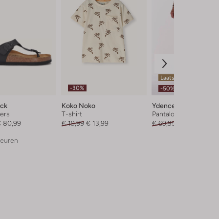
Laatste items
-30%
-50%
ock
Koko Noko
Ydence
ers
T-shirt
Pantalon
 80,99
€ 19,99
€ 13,99
€ 69,95
€ 34,99
leuren