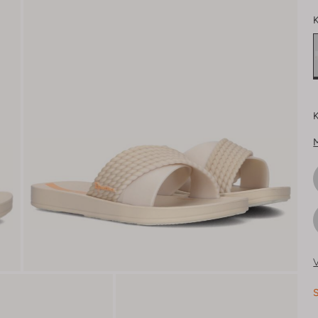
K
K
V
S