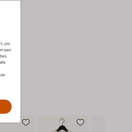
rt, om
om een
ies.
alle
ouw