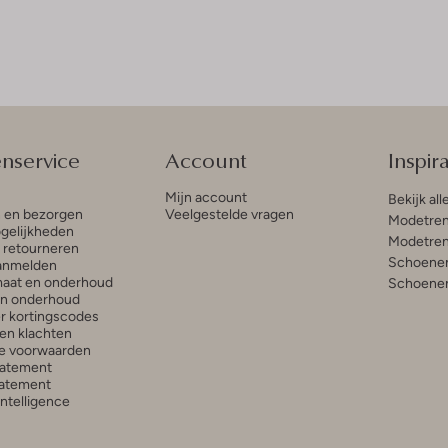
enservice
Account
Inspira
Mijn account
Bekijk all
n en bezorgen
Veelgestelde vragen
Modetren
gelijkheden
Modetren
n retourneren
Schoenen
anmelden
aat en onderhoud
Schoenen
en onderhoud
r kortingscodes
en klachten
e voorwaarden
tatement
atement
 Intelligence