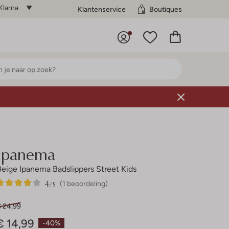
Klarna
Klantenservice
Boutiques
Ipanema
Beige Ipanema Badslippers Street Kids
4
1
4
/5
(1 beoordeling)
Sterren
€ 24,99
€ 14,99
-40%