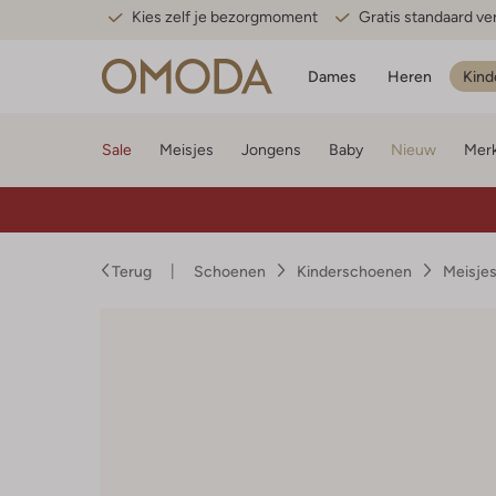
Kies zelf je bezorgmoment
Gratis standaard v
Dames
Heren
Kind
Sale
Meisjes
Jongens
Baby
Nieuw
Mer
Terug
Schoenen
Kinderschoenen
Meisje