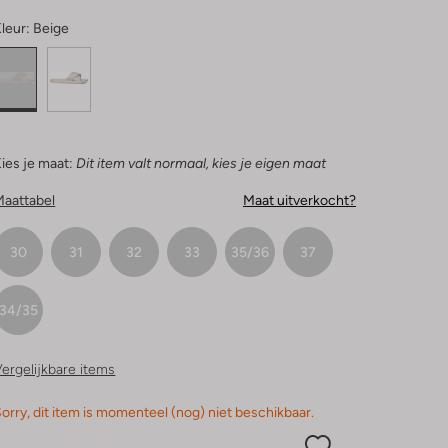
leur:
Beige
ies je maat:
Dit item valt normaal, kies je eigen maat
Maattabel
Maat uitverkocht?
30
31
32
33
35/36
37
34/35
ergelijkbare items
orry, dit item is momenteel (nog) niet beschikbaar.