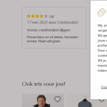
4
(4)
S
17 mei 2025
door Comfortabel
Wij, e
t
Mooie comfortabel slipper
vergel
e
Wij ge
Mooie kleur en zit lekker, tevreden
jouw v
ermee. Maat valt goed
r
profie
r
Door o
e
cooki
Wil je
n
toeste
indie
Ook iets voor jou?
Coo