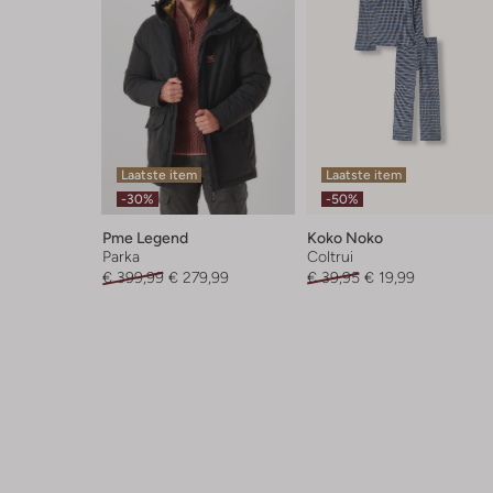
Laatste item
Laatste item
-30%
-50%
Pme Legend
Koko Noko
Parka
Coltrui
€ 399,99
€ 279,99
€ 39,95
€ 19,99