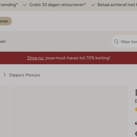
erzending*
Gratis 30 dagen retourneren*
Betaal achteraf met 
eren
ken
Shop nu:
jouw must-haves tot 70% korting!
s
Slippers Meisjes