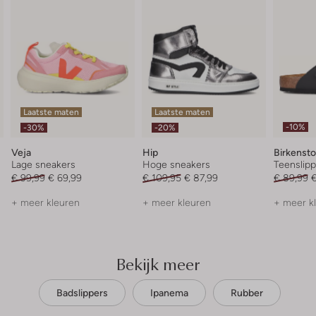
Laatste maten
Laatste maten
-10%
-30%
-20%
Veja
Hip
Birkenst
Lage sneakers
Hoge sneakers
Teenslipp
€ 99,99
€ 69,99
€ 109,95
€ 87,99
€ 89,99
€
+ meer kleuren
+ meer kleuren
+ meer k
Bekijk meer
Badslippers
Ipanema
Rubber