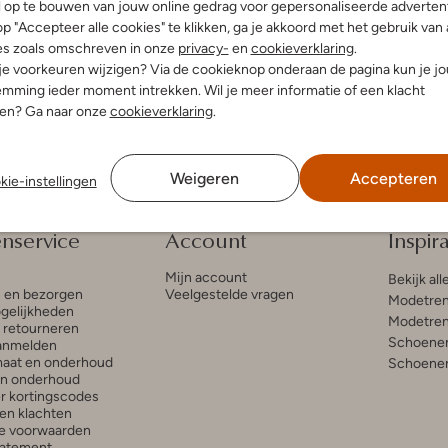
l op te bouwen van jouw online gedrag voor gepersonaliseerde advertent
n
Platte sandalen
p "Accepteer alle cookies" te klikken, ga je akkoord met het gebruik van 
€ 25,99
€ 64,99
€ 31,99
es zoals omschreven in onze
privacy-
en
cookieverklaring
.
 je voorkeuren wijzigen? Via de cookieknop onderaan de pagina kun je j
+ meer kleuren
mming ieder moment intrekken. Wil je meer informatie of een klacht
nen? Ga naar onze
cookieverklaring
.
Weigeren
Accepteren
kie-instellingen
enservice
Account
Inspira
Mijn account
Bekijk all
n en bezorgen
Veelgestelde vragen
Modetren
gelijkheden
Modetren
n retourneren
Schoenen
anmelden
aat en onderhoud
Schoenen
en onderhoud
r kortingscodes
en klachten
e voorwaarden
tatement