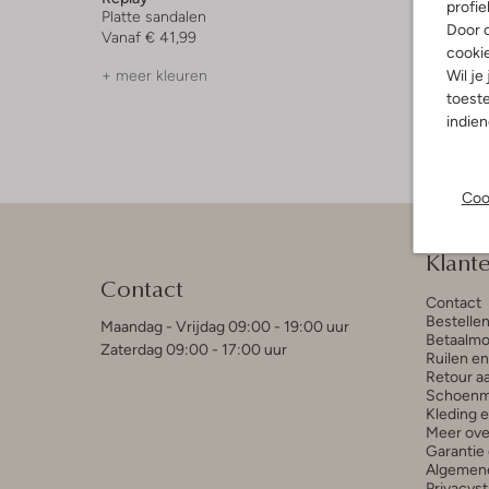
profie
Platte sandalen
Sandale
Door o
Vanaf
€ 41,99
€ 64,95
cooki
Wil je
+ meer kleuren
toeste
indie
Coo
Klant
Contact
Contact
Bestelle
Maandag - Vrijdag 09:00 - 19:00 uur
Betaalmo
Zaterdag 09:00 - 17:00 uur
Ruilen e
Retour a
Schoenm
Kleding 
Meer ove
Garantie 
Algemen
Privacys