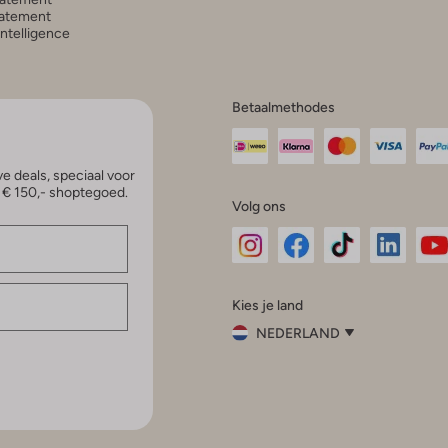
atement
 Intelligence
Betaalmethodes
e deals, speciaal voor
p € 150,- shoptegoed.
Volg ons
Omoda
Omoda
Omoda
Omoda
Om
Kies je land
Instagram
Facebook
TikTok
LinkedI
Yo
NEDERLAND
Kies
je
Sluit
land
Nederland