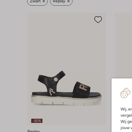
Zwart
Replay
Wij, e
Laatst
vergel
-30%
Wij ge
-60%
jouw v
Replay
Replay