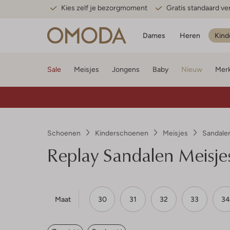
Kies zelf je bezorgmoment
Gratis standaard v
Dames
Heren
Kind
Sale
Meisjes
Jongens
Baby
Nieuw
Mer
Schoenen
Kinderschoenen
Meisjes
Sandale
Replay
Sandalen Meisje
Maat
30
31
32
33
34