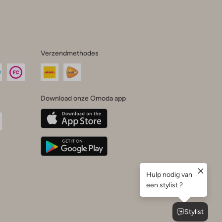
Verzendmethodes
Download onze Omoda app
oda
n
uTube