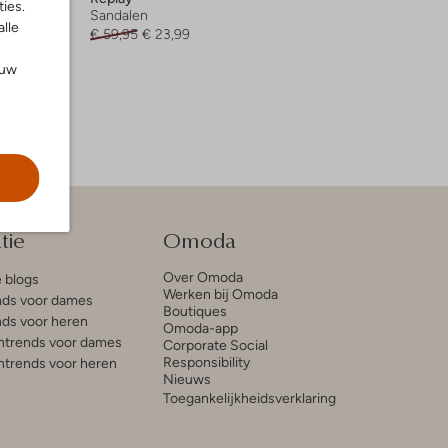
ies.
Sandalen
alle
€ 59,95
€ 23,99
ouw
tie
Omoda
Over Omoda
e blogs
Werken bij Omoda
ds voor dames
Boutiques
ds voor heren
Omoda-app
trends voor dames
Corporate Social
Responsibility
trends voor heren
Nieuws
Toegankelijkheidsverklaring