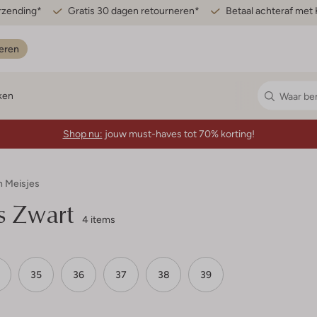
erzending*
Gratis 30 dagen retourneren*
Betaal achteraf met 
eren
ken
Shop nu:
jouw must-haves tot 70% korting!
n Meisjes
s Zwart
4 items
35
36
37
38
39