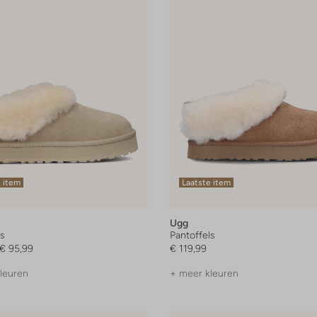
 item
Laatste item
Ugg
ls
Pantoffels
€ 95,99
€ 119,99
leuren
+ meer kleuren