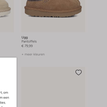
Ugg
Pantoffels
€ 79,99
+ meer kleuren
rt, om
om een
ies.