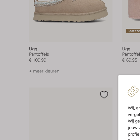
Laatst
Ugg
Ugg
Pantoffels
Pantoffe
€ 109,99
€ 69,95
+ meer kleuren
Wij, e
vergel
Wij ge
jouw v
profie