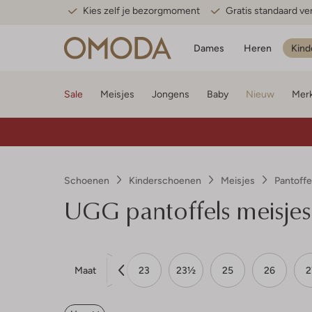
Kies zelf je bezorgmoment
Gratis standaard v
Dames
Heren
Kind
Sale
Meisjes
Jongens
Baby
Nieuw
Mer
Schoenen
Kinderschoenen
Meisjes
Pantoffe
UGG pantoffels meisjes
Maat
18
20
20½
23
23½
25
26
2