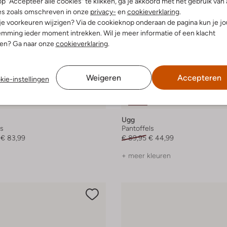
p "Accepteer alle cookies" te klikken, ga je akkoord met het gebruik van 
es zoals omschreven in onze
privacy-
en
cookieverklaring
.
 je voorkeuren wijzigen? Via de cookieknop onderaan de pagina kun je j
mming ieder moment intrekken. Wil je meer informatie of een klacht
nen? Ga naar onze
cookieverklaring
.
Weigeren
Accepteren
kie-instellingen
Laatste maten
-50%
Ugg
ls
Pantoffels
€ 83,99
€ 89,95
€ 44,99
+ meer kleuren