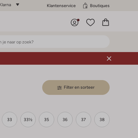
Klarna
Klantenservice
Boutiques
Filter en sorteer
33
33½
35
36
37
38