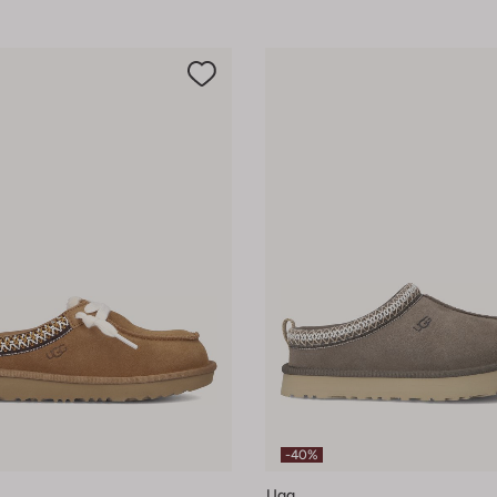
-40%
Ugg