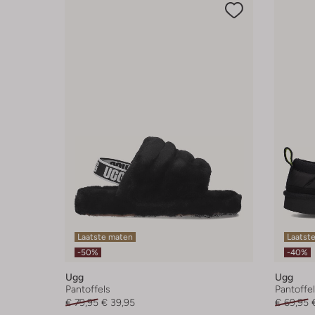
Laatste maten
Laatst
-50%
-40%
Ugg
Ugg
Pantoffels
Pantoffe
€ 79,95
€ 39,95
€ 69,95