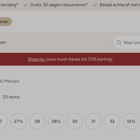
erzending*
Gratis 30 dagen retourneren*
Betaal achteraf met 
eren
ken
Shop nu:
jouw must-haves tot 70% korting!
ls Meisjes
25 items
7
27½
28
28½
30
31
32
32½