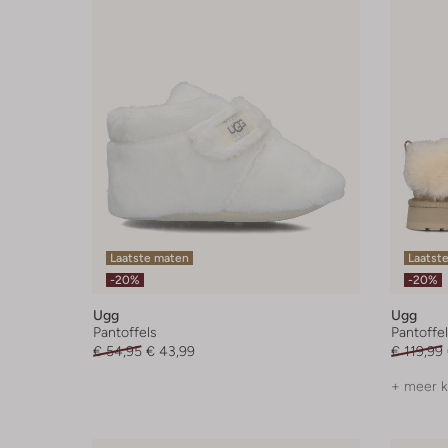
Laatste maten
Laatste
-20%
-20%
Ugg
Ugg
Pantoffels
Pantoffe
€ 54,95
€ 43,99
€ 119,99
+ meer k