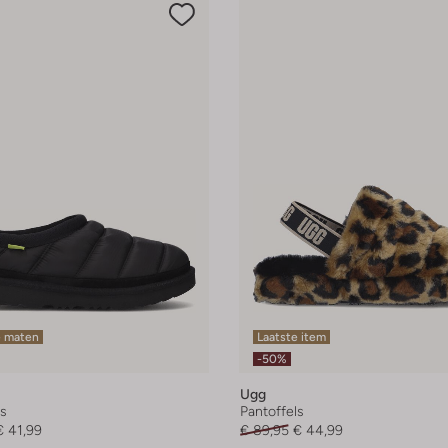
e maten
Laatste item
-50%
Ugg
ls
Pantoffels
€ 41,99
€ 89,95
€ 44,99