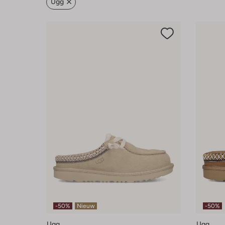
Ugg
-50%
Nieuw
-50%
Ugg
Ugg