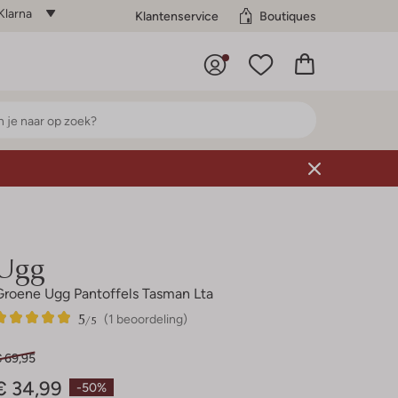
Klarna
Klantenservice
Boutiques
Ugg
Groene Ugg Pantoffels Tasman Lta
5
1
5
/5
(1 beoordeling)
Sterren
€ 69,95
€ 34,99
-50%