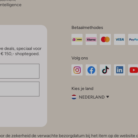
 Intelligence
Betaalmethodes
e deals, speciaal voor
p € 150,- shoptegoed.
Volg ons
Omoda
Omoda
Omoda
Omoda
Om
Kies je land
Instagram
Facebook
TikTok
LinkedI
Yo
NEDERLAND
Kies
je
Sluit
land
Nederland
België
(Nederlands)
 voor de zekerheid de verwachte bezorgdatum bij het item op de website o