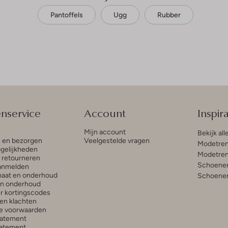
Pantoffels
Ugg
Rubber
enservice
Account
Inspira
Mijn account
Bekijk all
n en bezorgen
Veelgestelde vragen
Modetren
gelijkheden
Modetren
n retourneren
Schoenen
anmelden
aat en onderhoud
Schoenen
en onderhoud
r kortingscodes
en klachten
e voorwaarden
tatement
atement