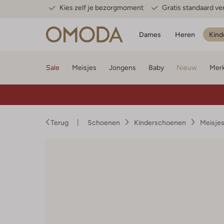
Kies zelf je bezorgmoment
Gratis standaard v
Dames
Heren
Kind
Sale
Meisjes
Jongens
Baby
Nieuw
Mer
Terug
Schoenen
Kinderschoenen
Meisje