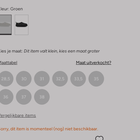
leur:
Groen
ies je maat:
Dit item valt klein, kies een maat groter
Maattabel
Maat uitverkocht?
28,5
30
31
32,5
33,5
35
36
37
38
ergelijkbare items
orry, dit item is momenteel (nog) niet beschikbaar.