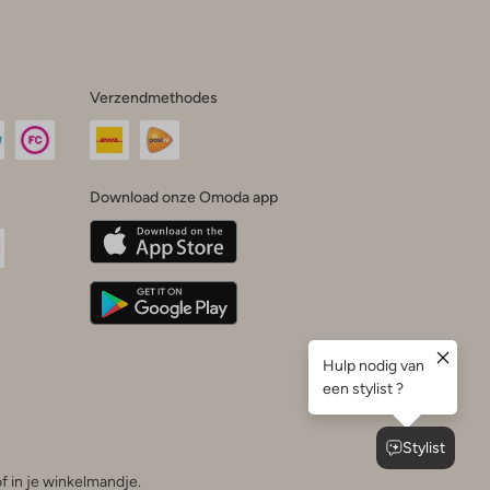
Verzendmethodes
Download onze Omoda app
oda
n
uTube
f in je winkelmandje.