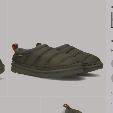
K
K
V
S