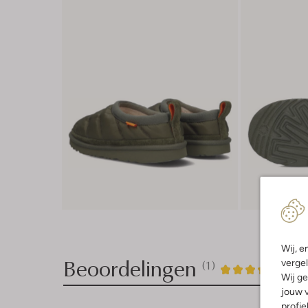
Wij, e
Beoordelingen
vergel
(1)
1
5
5
/5
Wij ge
jouw v
Sterren
profie