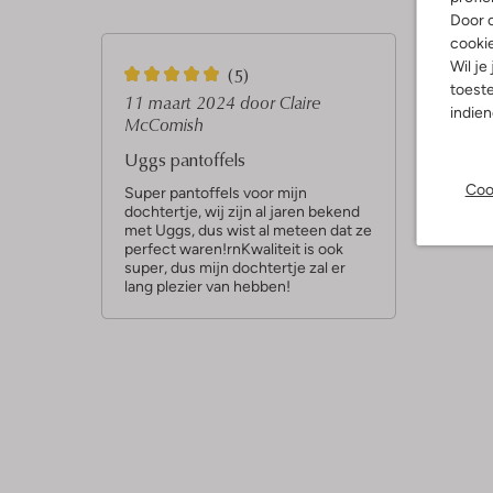
Door o
cooki
Wil je
5
(5)
toeste
S
11 maart 2024
door Claire
indie
McComish
t
Uggs pantoffels
e
Coo
r
Super pantoffels voor mijn
dochtertje, wij zijn al jaren bekend
r
met Uggs, dus wist al meteen dat ze
perfect waren!rnKwaliteit is ook
e
super, dus mijn dochtertje zal er
n
lang plezier van hebben!