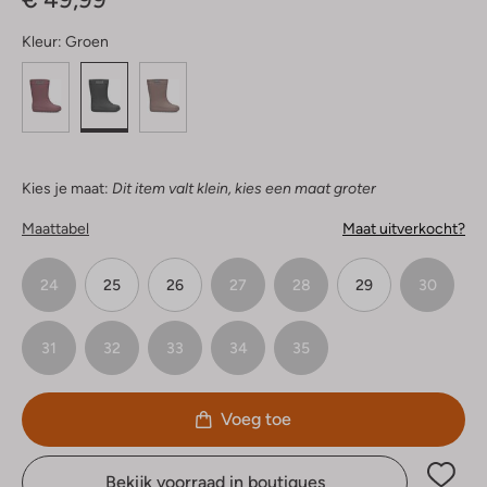
Kleur:
Groen
Kies je maat:
Dit item valt klein, kies een maat groter
Maattabel
Maat uitverkocht?
24
25
26
27
28
29
30
31
32
33
34
35
Voeg toe
Bekijk voorraad in boutiques