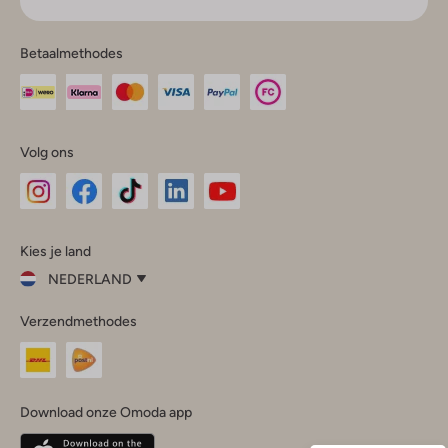
Betaalmethodes
Volg ons
Omoda
Omoda
Omoda
Omoda
Omoda
Kies je land
Instagram
Facebook
TikTok
LinkedIn
YouTube
NEDERLAND
Kies
Verzendmethodes
je
Sluit
land
Nederland
België
(Nederlands)
Download onze Omoda app
Belgique
(Français)