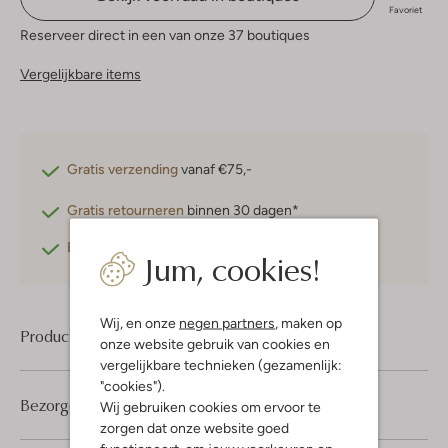
Favoriet
Reserveer direct in een van onze 37 boutiques
Vergelijkbare items
Gratis verzending
vanaf €75,-
Gratis retourneren
binnen 30 dagen*
Betaal achteraf
met Klarna
Jum, cookies!
Wij, en onze
negen partners
, maken op
Product informatie
onze website gebruik van cookies en
vergelijkbare technieken (gezamenlijk:
"cookies").
Bezorgen & retourneren
Wij gebruiken cookies om ervoor te
zorgen dat onze website goed