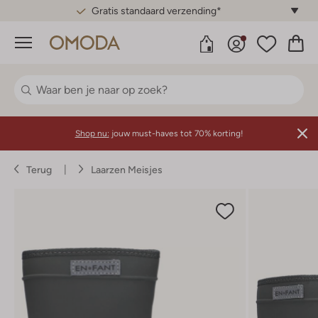
Gratis standaard verzending*
Menu
Shop nu:
jouw must-haves tot 70% korting!
Terug
Laarzen Meisjes