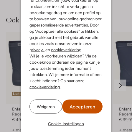
functioneert, om jouw voorkeuren op
te slaan, om inzicht te verkrijgen in
bezoekersgedrag en om een profiel op
Ook iets voor jou?
te bouwen van jouw online gedrag voor
gepersonaliseerde advertenties. Door
op "Accepteer alle cookies" te klikken,
ga je akkoord met het gebruik van alle
cookies zoals omschreven in onze
privacy-
en
cookieverklaring
.
Wil je je voorkeuren wijzigen? Via de
cookieknop onderaan de pagina kun je
jouw toestemming ieder moment
intrekken. Wil je meer informatie of een
klacht indienen? Ga naar onze
cookieverklaring
.
Laatste item
Accepteren
Weigeren
Enfant
Enfant
Enfant
Regenlaarzen
Regenlaarzen
Regenl
€ 49,99
€ 49,99
€ 39,9
Cookie-instellingen
+ meer kleuren
+ meer kleuren
+ meer