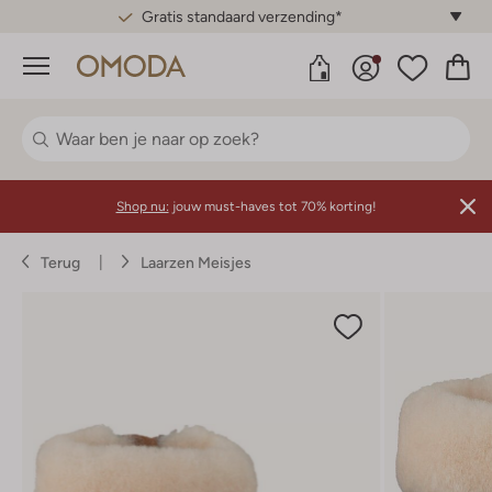
Gratis standaard verzending*
Menu
Shop nu:
jouw must-haves tot 70% korting!
Terug
Laarzen Meisjes