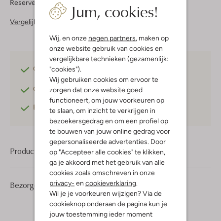
Reserveer direct in een van onze 37 boutiques
Jum, cookies!
Vergelijkbare items
Wij, en onze
negen partners
, maken op
onze website gebruik van cookies en
vergelijkbare technieken (gezamenlijk:
"cookies").
Gratis verzending
vanaf €75,-
Wij gebruiken cookies om ervoor te
Gratis retourneren
binnen 30 dagen*
zorgen dat onze website goed
functioneert, om jouw voorkeuren op
Betaal achteraf
met Klarna
te slaan, om inzicht te verkrijgen in
bezoekersgedrag en om een profiel op
te bouwen van jouw online gedrag voor
gepersonaliseerde advertenties. Door
Product informatie
op "Accepteer alle cookies" te klikken,
ga je akkoord met het gebruik van alle
cookies zoals omschreven in onze
privacy-
en
cookieverklaring
.
Bezorgen & retourneren
Wil je je voorkeuren wijzigen? Via de
cookieknop onderaan de pagina kun je
jouw toestemming ieder moment