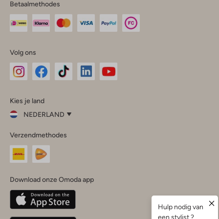
Betaalmethodes
Volg ons
Omoda
Omoda
Omoda
Omoda
Omoda
Kies je land
Instagram
Facebook
TikTok
LinkedIn
YouTube
NEDERLAND
Kies
Verzendmethodes
je
Sluit
land
Nederland
België
(Nederlands)
Download onze Omoda app
Belgique
(Français)
Deutschland