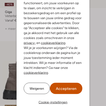
functioneert, om jouw voorkeuren op
-40%
-50%
te slaan, om inzicht te verkrijgen in
Giga
Giga
bezoekersgedrag en om een profiel op
Veterboots
Sandalen
te bouwen van jouw online gedrag voor
Vanaf
€ 74,99
Vanaf
€ 36,99
gepersonaliseerde advertenties. Door
op "Accepteer alle cookies" te klikken,
+ meer kleuren
+ meer kleuren
ga je akkoord met het gebruik van alle
cookies zoals omschreven in onze
privacy-
en
cookieverklaring
.
Wil je je voorkeuren wijzigen? Via de
cookieknop onderaan de pagina kun je
jouw toestemming ieder moment
intrekken. Wil je meer informatie of een
klacht indienen? Ga naar onze
cookieverklaring
.
Accepteren
Weigeren
Cookie-instellingen