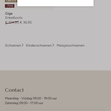
Laatste maten
-70%
Giga
Enkelboots
€ 124,95
€ 36,95
Schoenen
Kinderschoenen
Meisjesschoenen
Contact
Maandag - Vrijdag 09:00 - 19:00 uur
Zaterdag 09:00 - 17:00 uur