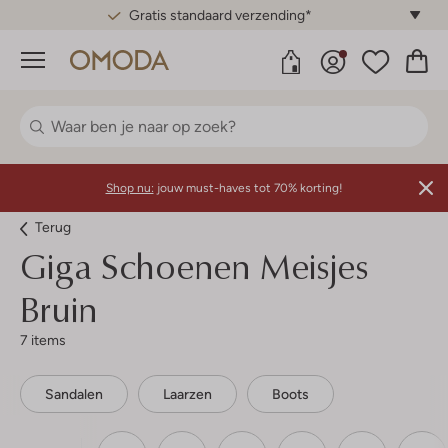
Gratis standaard verzending*
Menu
Shop nu:
jouw must-haves tot 70% korting!
Terug
Giga
Schoenen Meisjes
Bruin
7 items
Sandalen
Laarzen
Boots