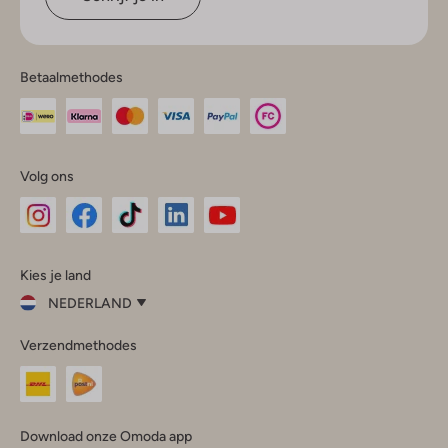
Betaalmethodes
Volg ons
Omoda
Omoda
Omoda
Omoda
Omoda
Kies je land
Instagram
Facebook
TikTok
LinkedIn
YouTube
NEDERLAND
Kies
Verzendmethodes
je
Sluit
land
Nederland
België
(Nederlands)
Download onze Omoda app