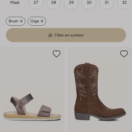
Maat
27
28
29
30
31
32
Bruin
Giga
Filter en sorteer