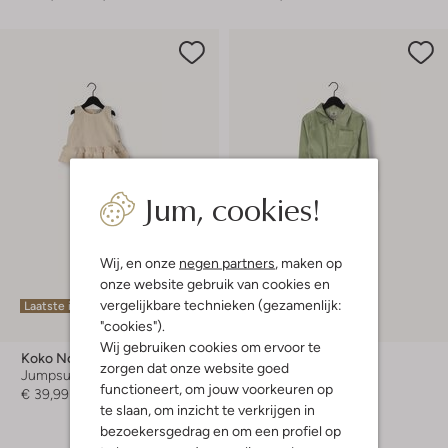
Jum, cookies!
Wij, en onze
negen partners
, maken op
onze website gebruik van cookies en
vergelijkbare technieken (gezamenlijk:
Laatste items
Laatste item
"cookies").
-50%
Wij gebruiken cookies om ervoor te
Koko Noko
Koko Noko
zorgen dat onze website goed
Jumpsuit
Jumpsuit
functioneert, om jouw voorkeuren op
€ 39,99
€ 49,99
€ 24,99
te slaan, om inzicht te verkrijgen in
bezoekersgedrag en om een profiel op