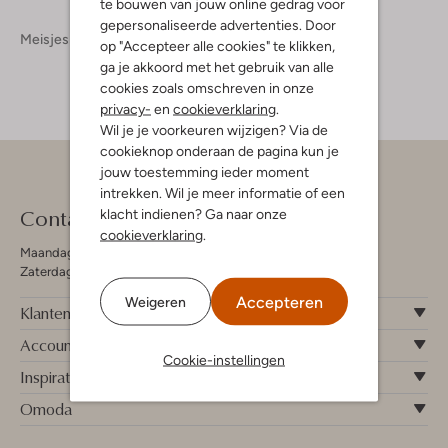
te bouwen van jouw online gedrag voor
gepersonaliseerde advertenties. Door
Meisjes
Kleding
Jumpsuits
op "Accepteer alle cookies" te klikken,
ga je akkoord met het gebruik van alle
cookies zoals omschreven in onze
privacy-
en
cookieverklaring
.
Wil je je voorkeuren wijzigen? Via de
cookieknop onderaan de pagina kun je
jouw toestemming ieder moment
intrekken. Wil je meer informatie of een
Contact
klacht indienen? Ga naar onze
cookieverklaring
.
Maandag - Vrijdag 09:00 - 19:00 uur
Zaterdag 09:00 - 17:00 uur
Accepteren
Weigeren
Klantenservice
Account
Cookie-instellingen
Inspiratie
Omoda