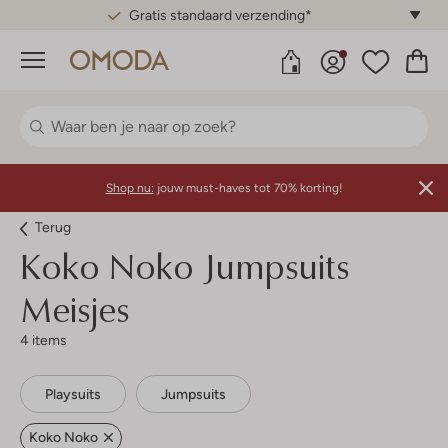
Gratis standaard verzending*
Menu
Shop nu:
jouw must-haves tot 70% korting!
Terug
Koko Noko
Jumpsuits
Meisjes
4 items
Playsuits
Jumpsuits
Koko Noko