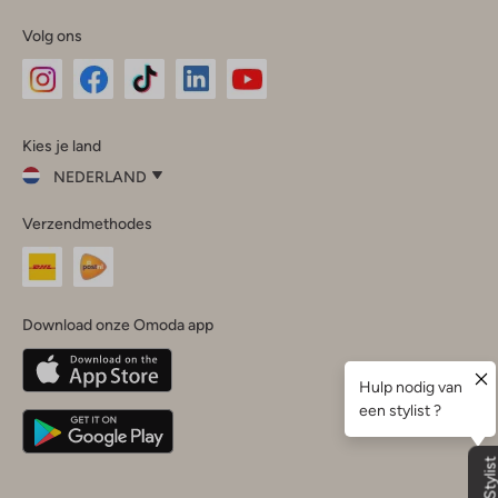
Volg ons
Omoda
Omoda
Omoda
Omoda
Omoda
Kies je land
Instagram
Facebook
TikTok
LinkedIn
YouTube
NEDERLAND
Kies
Verzendmethodes
je
Sluit
land
Nederland
België
(Nederlands)
Download onze Omoda app
Belgique
(Français)
Deutschland