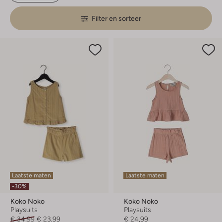
Filter en sorteer
Laatste maten
Laatste maten
-30%
Koko Noko
Koko Noko
Playsuits
Playsuits
€ 34,99
€ 23,99
€ 24,99