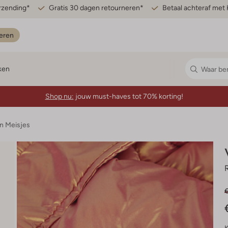
erzending*
Gratis 30 dagen retourneren*
Betaal achteraf met 
eren
ken
Shop nu:
jouw must-haves tot 70% korting!
n Meisjes