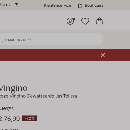
Klarna
Klantenservice
Boutiques
Vingino
Roze Vingino Gewatteerde Jas Telissa
€ 109,95
€ 76,99
-30%