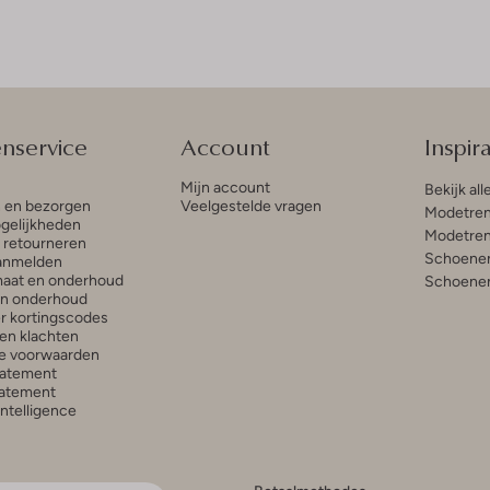
enservice
Account
Inspira
Mijn account
Bekijk all
n en bezorgen
Veelgestelde vragen
Modetren
gelijkheden
Modetren
n retourneren
Schoenen
anmelden
aat en onderhoud
Schoenen
en onderhoud
r kortingscodes
en klachten
e voorwaarden
tatement
atement
 Intelligence