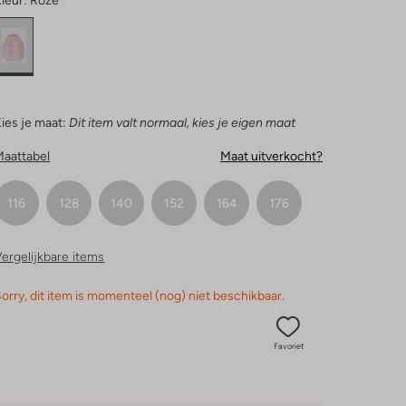
leur:
Roze
ies je maat:
Dit item valt normaal, kies je eigen maat
Maattabel
Maat uitverkocht?
116
128
140
152
164
176
ergelijkbare items
orry, dit item is momenteel (nog) niet beschikbaar.
Favoriet