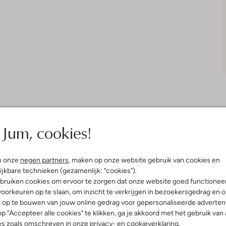
Jum, cookies!
Bezorgen & retourneren
n onze
negen partners
, maken op onze website gebruik van cookies en
ijkbare technieken (gezamenlijk: "cookies").
bruiken cookies om ervoor te zorgen dat onze website goed functionee
elling & Pasvorm
Wasvoorschriften
oorkeuren op te slaan, om inzicht te verkrijgen in bezoekersgedrag en 
l op te bouwen van jouw online gedrag voor gepersonaliseerde advertent
p "Accepteer alle cookies" te klikken, ga je akkoord met het gebruik van 
Normaal wassen op 30 °C
fen
es zoals omschreven in onze
privacy-
en
cookieverklaring
.