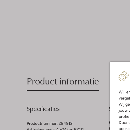
Product informatie
Wij, e
vergel
Wij ge
Specificaties
Samenst
jouw v
profie
Kleur:
Roze
Door o
Productnummer:
284912
Patroon:
Ef
cooki
Artikelnummer:
Aw24kgn10011