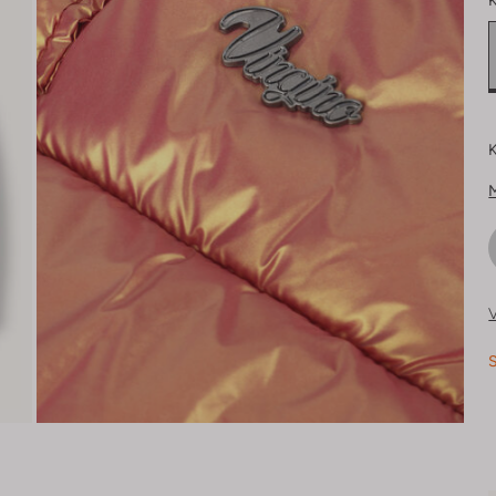
K
K
V
S