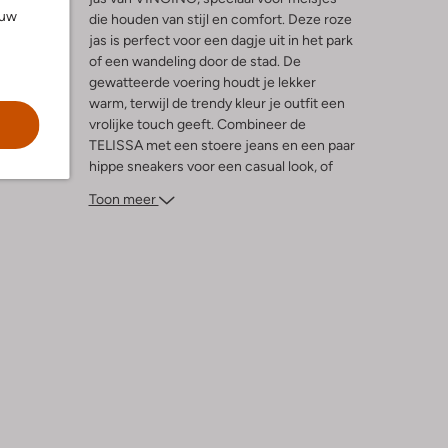
ouw
die houden van stijl en comfort. Deze roze
n
jas is perfect voor een dagje uit in het park
of een wandeling door de stad. De
l
gewatteerde voering houdt je lekker
warm, terwijl de trendy kleur je outfit een
vrolijke touch geeft. Combineer de
TELISSA met een stoere jeans en een paar
hippe sneakers voor een casual look, of
draag 'm over een jurkje met laarzen voor
Toon meer
een speelse twist. Met deze jas ben je
altijd klaar voor avontuur, ongeacht het
weer!