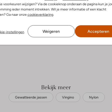
Niet strijken
innenkant:
Polyester
 je voorkeuren wijzigen? Via de cookieknop onderaan de pagina kun je j
ylon
mming ieder moment intrekken. Wil je meer informatie of een klacht
Alleen in de schaduw droge
ercentages:
100% Nylon
nen? Ga naar onze
cookieverklaring
.
Kan niet in de droogtromme
osvallend
Niet chemisch reinigen
puchon
g
Weigeren
Accepteren
Niet bleken
kie-instellingen
Bekijk meer
Gewatteerde jassen
Vingino
Nylon