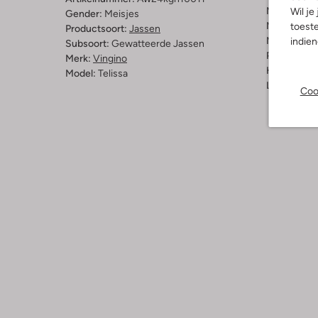
Materiaal b
Wil je
Gender:
Meisjes
Materiaal:
N
toeste
Productsoort:
Jassen
Materiaalp
indie
Subsoort:
Gewatteerde Jassen
Pasvorm:
L
Merk:
Vingino
Halslijn:
Ca
Model:
Telissa
Lengte:
Lan
Coo