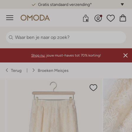
Gratis standaard verzending*
Menu
Shop nu:
jouw must-haves tot 70% korting!
Terug
Broeken Meisjes