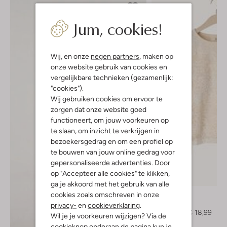
Jum, cookies!
Wij, en onze
negen partners
, maken op
onze website gebruik van cookies en
vergelijkbare technieken (gezamenlijk:
"cookies").
Wij gebruiken cookies om ervoor te
zorgen dat onze website goed
functioneert, om jouw voorkeuren op
te slaan, om inzicht te verkrijgen in
bezoekersgedrag en om een profiel op
te bouwen van jouw online gedrag voor
gepersonaliseerde advertenties. Door
op "Accepteer alle cookies" te klikken,
-50%
ga je akkoord met het gebruik van alle
The New
cookies zoals omschreven in onze
Top
privacy-
en
cookieverklaring
.
€ 37,99
€ 18,99
Wil je je voorkeuren wijzigen? Via de
cookieknop onderaan de pagina kun je