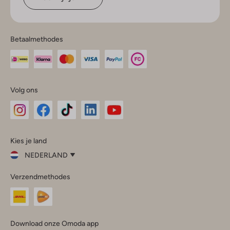
Betaalmethodes
Volg ons
Omoda
Omoda
Omoda
Omoda
Omoda
Kies je land
Instagram
Facebook
TikTok
LinkedIn
YouTube
NEDERLAND
Kies
Verzendmethodes
je
Sluit
land
Nederland
België
(Nederlands)
Download onze Omoda app