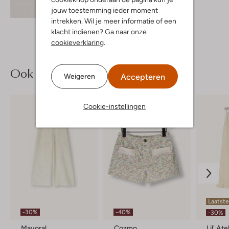
Ontdek de look
jouw toestemming ieder moment
intrekken. Wil je meer informatie of een
klacht indienen? Ga naar onze
cookieverklaring
.
Ook iets voor jou?
Accepteren
Weigeren
Cookie-instellingen
Laatst
-30%
-40%
-30%
Mayoral
Cozmo
Lil' Ate