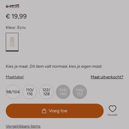
€ 39,99
€ 19,99
Kleur:
Ecru
Kies je maat:
Dit item valt normaal, kies je eigen maat
Maattabel
Maat uitverkocht?
110/
122/
134/
146/
98/104
116
128
140
152
Voeg toe
Favoriet
Vergelijkbare items