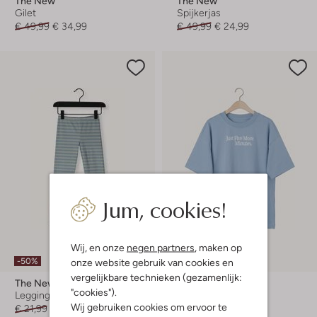
The New
The New
Gilet
Spijkerjas
€ 49,99
€ 34,99
€ 49,99
€ 24,99
Jum, cookies!
Laatste items
Wij, en onze
negen partners
, maken op
-50%
onze website gebruik van cookies en
-50%
vergelijkbare technieken (gezamenlijk:
The New
The New
"cookies").
Legging
T-shirt
Wij gebruiken cookies om ervoor te
€ 21,99
€ 10,99
€ 29,99
€ 14,99