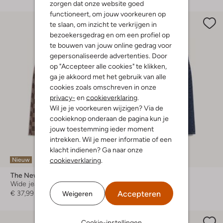
zorgen dat onze website goed
functioneert, om jouw voorkeuren op
te slaan, om inzicht te verkrijgen in
bezoekersgedrag en om een profiel op
te bouwen van jouw online gedrag voor
gepersonaliseerde advertenties. Door
op "Accepteer alle cookies" te klikken,
ga je akkoord met het gebruik van alle
cookies zoals omschreven in onze
privacy-
en
cookieverklaring
.
Wil je je voorkeuren wijzigen? Via de
cookieknop onderaan de pagina kun je
jouw toestemming ieder moment
intrekken. Wil je meer informatie of een
klacht indienen? Ga naar onze
cookieverklaring
.
Nieuw
Nieuw
The New
The New
Wide jeans
Straight leg jeans
Accepteren
Weigeren
€ 37,99
€ 37,99
Cookie-instellingen