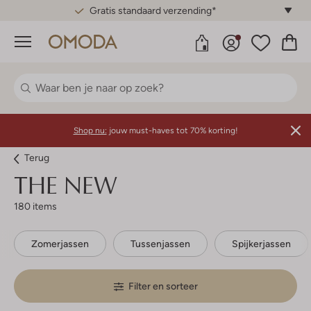
Gratis standaard verzending*
Menu
Shop nu:
jouw must-haves tot 70% korting!
Terug
THE NEW
180 items
Zomerjassen
Tussenjassen
Spijkerjassen
Filter en sorteer