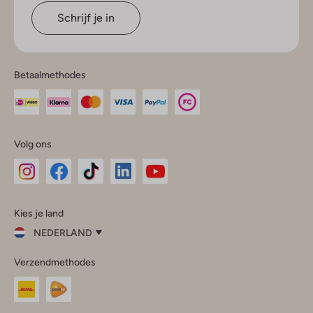
Schrijf je in
Betaalmethodes
Volg ons
Omoda
Omoda
Omoda
Omoda
Omoda
Kies je land
Instagram
Facebook
TikTok
LinkedIn
YouTube
NEDERLAND
Kies
Verzendmethodes
je
Sluit
land
Nederland