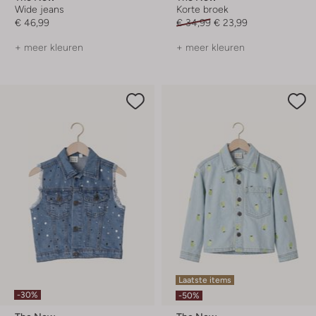
Wide jeans
Korte broek
€ 46,99
€ 34,99
€ 23,99
+ meer kleuren
+ meer kleuren
Laatste items
-30%
-50%