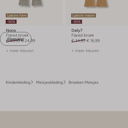
Laatste item
Laatste maten
-50%
-50%
Nono
Daily7
Flared broek
Flared broek
Shop hier
€ 49,99
€ 24,99
€ 34,99
€ 16,99
+ meer kleuren
+ meer kleuren
Kinderkleding
Meisjeskleding
Broeken Meisjes