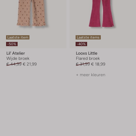
Laatste item
Laatste items
-50%
-40%
Lil' Atelier
Looxs Little
Wijde broek
Flared broek
€ 44,99
€ 21,99
€ 31,99
€ 18,99
+ meer kleuren