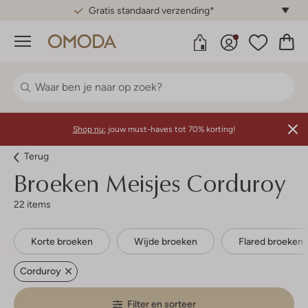
Gratis standaard verzending*
Menu
Shop nu:
jouw must-haves tot 70% korting!
Terug
Broeken Meisjes Corduroy
22 items
Korte broeken
Wijde broeken
Flared broeken
Corduroy
Filter en sorteer