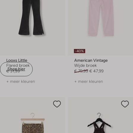
-40%
Looxs Little
American Vintage
Flared broek
Wijde broek
Shop hier
€ 31,99
€ 79,99
€ 47,99
+ meer kleuren
+ meer kleuren