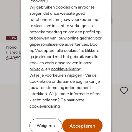
"cookies").
Wij gebruiken cookies om ervoor te
zorgen dat onze website goed
functioneert, om jouw voorkeuren op
te slaan, om inzicht te verkrijgen in
bezoekersgedrag en om een profiel op
Laatste maten
te bouwen van jouw online gedrag voor
-50%
-50%
gepersonaliseerde advertenties. Door
Nono
Nono
op "Accepteer alle cookies" te klikken,
Flared broek
Flared broek
ga je akkoord met het gebruik van alle
€ 49,99
€ 24,99
€ 49,99
€ 24,99
cookies zoals omschreven in onze
+ meer kleuren
privacy-
en
cookieverklaring
.
Wil je je voorkeuren wijzigen? Via de
cookieknop onderaan de pagina kun je
jouw toestemming ieder moment
intrekken. Wil je meer informatie of een
klacht indienen? Ga naar onze
cookieverklaring
.
Accepteren
Weigeren