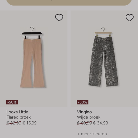
-50%
-50%
Looxs Little
Vingino
Flared broek
Wijde broek
€ 32,99
€ 15,99
€ 69,99
€ 34,99
+ meer kleuren