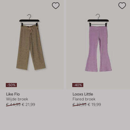
-50%
-40%
Like Flo
Looxs Little
Wijde broek
Flared broek
€ 44,99
€ 21,99
€ 32,99
€ 19,99