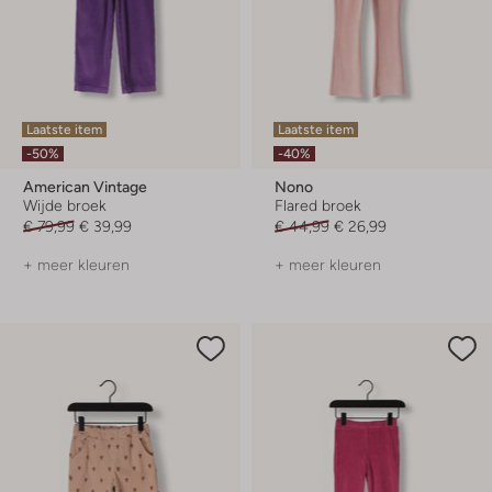
Laatste item
Laatste item
-50%
-40%
American Vintage
Nono
Wijde broek
Flared broek
€ 79,99
€ 39,99
€ 44,99
€ 26,99
+ meer kleuren
+ meer kleuren