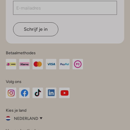
Schrijf je in
Betaalmethodes
Volg ons
Omoda
Omoda
Omoda
Omoda
Omoda
Kies je land
Instagram
Facebook
TikTok
LinkedIn
YouTube
NEDERLAND
Kies