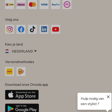
Volg ons
Omoda
Omoda
Omoda
Omoda
Omoda
Kies je land
Instagram
Facebook
TikTok
LinkedIn
YouTube
NEDERLAND
Kies
Verzendmethodes
je
Sluit
land
Nederland
België
(Nederlands)
Download onze Omoda app
Belgique
(Français)
Deutschland