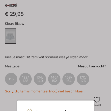
€ 49,95
€ 29,95
Kleur:
Blauw
Kies je maat:
Dit item valt normaal, kies je eigen maat
Maattabel
Maat uitverkocht?
122/
134/
146/
158/
170/
116
128
140
152
164
176
Sorry, dit item is momenteel (nog) niet beschikbaar.
Favoriet