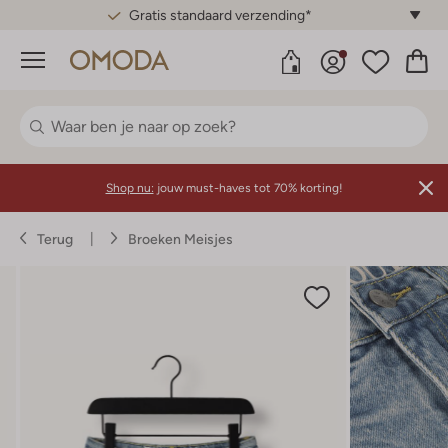
Gratis standaard verzending*
Menu
Shop nu:
jouw must-haves tot 70% korting!
Terug
Broeken Meisjes