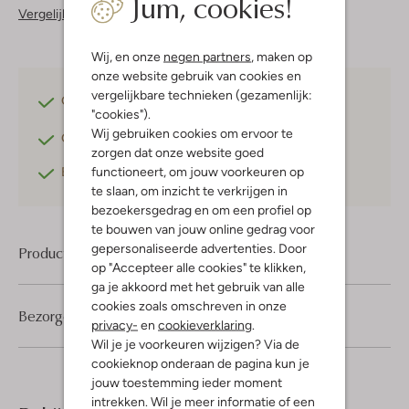
Jum, cookies!
Vergelijkbare items
Wij, en onze
negen partners
, maken op
onze website gebruik van cookies en
vergelijkbare technieken (gezamenlijk:
Gratis verzending
vanaf €75,-
"cookies").
Wij gebruiken cookies om ervoor te
Gratis retourneren
binnen 30 dagen*
zorgen dat onze website goed
functioneert, om jouw voorkeuren op
Betaal achteraf
met Klarna
te slaan, om inzicht te verkrijgen in
bezoekersgedrag en om een profiel op
te bouwen van jouw online gedrag voor
gepersonaliseerde advertenties. Door
Product informatie
op "Accepteer alle cookies" te klikken,
ga je akkoord met het gebruik van alle
cookies zoals omschreven in onze
Bezorgen & retourneren
privacy-
en
cookieverklaring
.
Wil je je voorkeuren wijzigen? Via de
cookieknop onderaan de pagina kun je
jouw toestemming ieder moment
intrekken. Wil je meer informatie of een