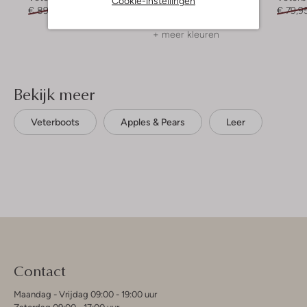
Cookie-instellingen
€ 89,95
€ 62,99
€ 69,95
€ 48,99
€ 79,9
+ meer kleuren
Bekijk meer
Veterboots
Apples & Pears
Leer
Contact
Maandag - Vrijdag 09:00 - 19:00 uur