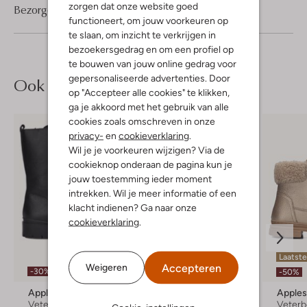
zorgen dat onze website goed
Bezorgen & retourneren
functioneert, om jouw voorkeuren op
te slaan, om inzicht te verkrijgen in
bezoekersgedrag en om een profiel op
te bouwen van jouw online gedrag voor
gepersonaliseerde advertenties. Door
Ook iets voor jou?
op "Accepteer alle cookies" te klikken,
ga je akkoord met het gebruik van alle
cookies zoals omschreven in onze
privacy-
en
cookieverklaring
.
Wil je je voorkeuren wijzigen? Via de
cookieknop onderaan de pagina kun je
jouw toestemming ieder moment
intrekken. Wil je meer informatie of een
klacht indienen? Ga naar onze
cookieverklaring
.
Laatste
Accepteren
Weigeren
-30%
-30%
-50%
Apples & Pears
Apples & Pears
Apples
Veterboots
Veterboots
Veterb