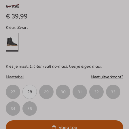
€ 79,95
€ 39,99
Kleur:
Zwart
Kies je maat:
Dit item valt normaal, kies je eigen maat
Maattabel
Maat uitverkocht?
27
28
29
30
31
32
33
34
35
Voeg toe