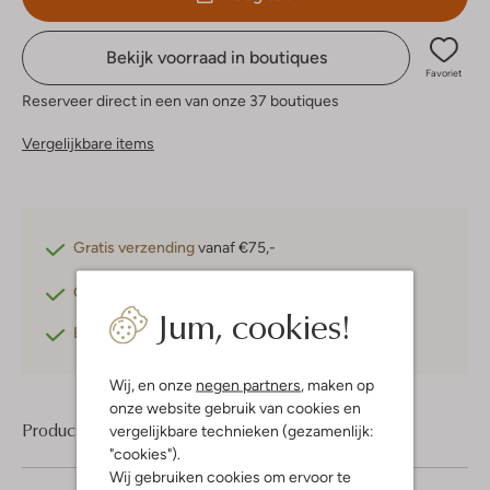
Bekijk voorraad in boutiques
Favoriet
Reserveer direct in een van onze 37 boutiques
Vergelijkbare items
Gratis verzending
vanaf €75,-
Gratis retourneren
binnen 30 dagen*
Jum, cookies!
Betaal achteraf
met Klarna
Wij, en onze
negen partners
, maken op
onze website gebruik van cookies en
Product informatie
vergelijkbare technieken (gezamenlijk:
"cookies").
Wij gebruiken cookies om ervoor te