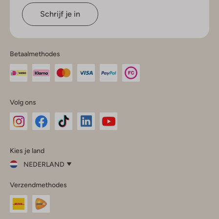
Schrijf je in
Betaalmethodes
Volg ons
Omoda
Omoda
Omoda
Omoda
Omoda
Kies je land
Instagram
Facebook
TikTok
LinkedIn
YouTube
NEDERLAND
Kies
Verzendmethodes
je
Sluit
land
Nederland