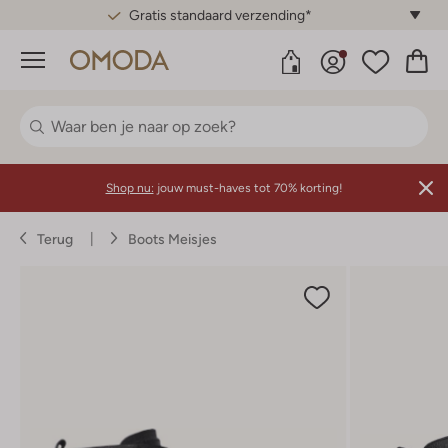
Gratis standaard verzending*
Menu
Shop nu:
jouw must-haves tot 70% korting!
Terug
Boots Meisjes