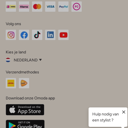
Volg ons
Omoda
Omoda
Omoda
Omoda
Omoda
Kies je land
Instagram
Facebook
TikTok
LinkedIn
YouTube
NEDERLAND
Kies
Verzendmethodes
je
Sluit
land
Nederland
België
(Nederlands)
Download onze Omoda app
Belgique
(Français)
Deutschland