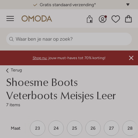
Gratis standaard verzending*
Menu
Shop nu:
jouw must-haves tot 70% korting!
Terug
Shoesme
Boots
Veterboots Meisjes Leer
7 items
Maat
23
24
25
26
27
28