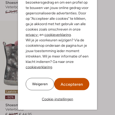
bezoekersgedrag en om een profiel op
Shoesme
Shoesme
Veterboots
Veterboots
te bouwen van jouw online gedrag voor
€ 79,95
€ 63,99
€ 99,95
€ 49,95
gepersonaliseerde advertenties. Door
op "Accepteer alle cookies" te klikken,
ga je akkoord met het gebruik van alle
cookies zoals omschreven in onze
privacy-
en
cookieverklaring
.
Wil je je voorkeuren wijzigen? Via de
cookieknop onderaan de pagina kun je
jouw toestemming ieder moment
intrekken. Wil je meer informatie of een
klacht indienen? Ga naar onze
cookieverklaring
.
Accepteren
Weigeren
Laatste item
-50%
Cookie-instellingen
Shoesme
Veterboots
€ 89,95
€ 44,95