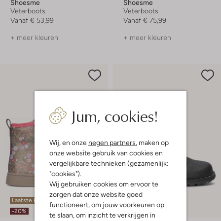
Shoesme
Shoesme
Veterboots
Veterboots
Vanaf
€ 53,99
Vanaf
€ 75,99
+ meer kleuren
+ meer kleuren
Jum, cookies!
Wij, en onze
negen partners
, maken op
onze website gebruik van cookies en
vergelijkbare technieken (gezamenlijk:
"cookies").
Wij gebruiken cookies om ervoor te
zorgen dat onze website goed
Laatste item
Laatste maten
functioneert, om jouw voorkeuren op
-20%
-50%
te slaan, om inzicht te verkrijgen in