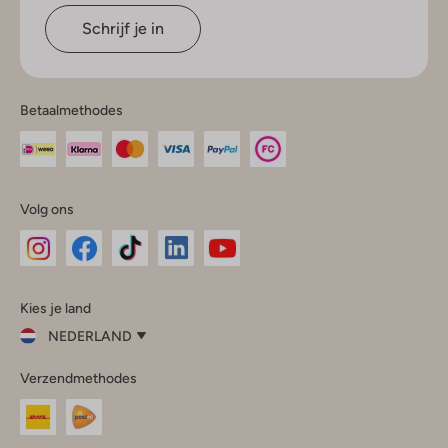
Schrijf je in
Betaalmethodes
Volg ons
Omoda
Omoda
Omoda
Omoda
Omoda
Kies je land
Instagram
Facebook
TikTok
LinkedIn
YouTube
NEDERLAND
Kies
Verzendmethodes
je
Sluit
land
Nederland