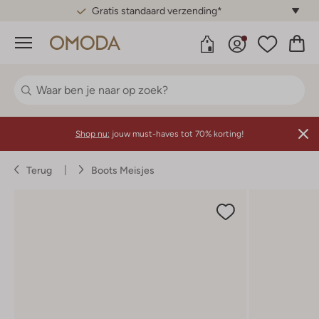
Gratis standaard verzending*
Menu
Shop nu:
jouw must-haves tot 70% korting!
Terug
Boots Meisjes