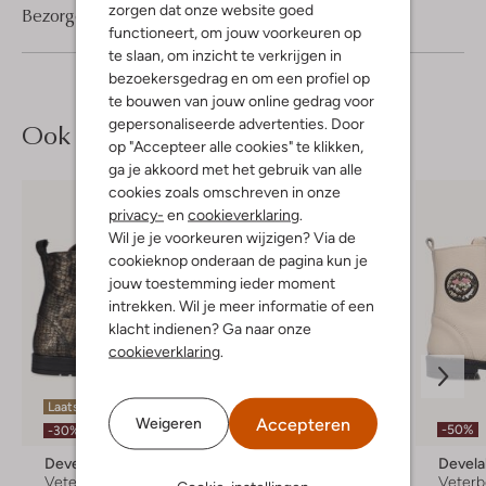
zorgen dat onze website goed
Bezorgen & retourneren
functioneert, om jouw voorkeuren op
te slaan, om inzicht te verkrijgen in
bezoekersgedrag en om een profiel op
te bouwen van jouw online gedrag voor
gepersonaliseerde advertenties. Door
Ook iets voor jou?
op "Accepteer alle cookies" te klikken,
ga je akkoord met het gebruik van alle
cookies zoals omschreven in onze
privacy-
en
cookieverklaring
.
Wil je je voorkeuren wijzigen? Via de
cookieknop onderaan de pagina kun je
jouw toestemming ieder moment
intrekken. Wil je meer informatie of een
klacht indienen? Ga naar onze
cookieverklaring
.
Laatste item
Accepteren
Weigeren
-50%
-50%
-30%
Develab
Omoda
Devel
Veterboots
Chelsea boots
Veterb