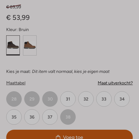
€ 89,99
€ 53,99
Kleur:
Bruin
Kies je maat:
Dit item valt normaal, kies je eigen maat
Maattabel
Maat uitverkocht?
28
29
30
31
32
33
34
35
36
37
38
Voeg toe