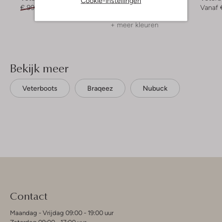
Cookie-instellingen
€ 99,95
€ 69,95
€ 99,95
€ 49,99
Vanaf
+ meer kleuren
Bekijk meer
Veterboots
Braqeez
Nubuck
Contact
Maandag - Vrijdag 09:00 - 19:00 uur