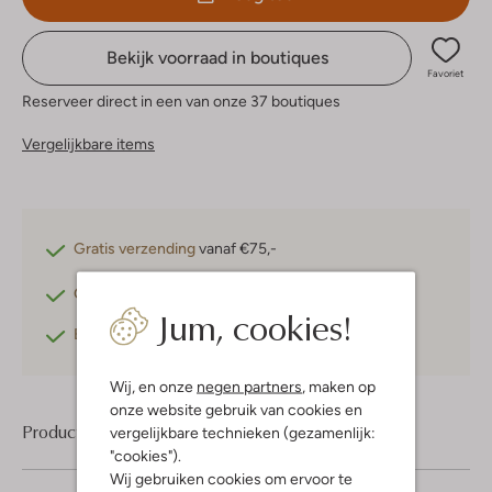
Bekijk voorraad in boutiques
Favoriet
Reserveer direct in een van onze 37 boutiques
Vergelijkbare items
Gratis verzending
vanaf €75,-
Gratis retourneren
binnen 30 dagen*
Jum, cookies!
Betaal achteraf
met Klarna
Wij, en onze
negen partners
, maken op
onze website gebruik van cookies en
Product informatie
vergelijkbare technieken (gezamenlijk:
"cookies").
Wij gebruiken cookies om ervoor te