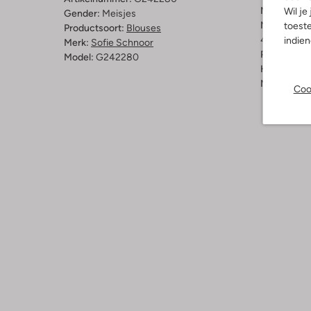
Materiaal:
V
Wil je
Gender:
Meisjes
Materiaalp
toeste
Productsoort:
Blouses
49% Viscos
indie
Merk:
Sofie Schnoor
Pasvorm:
L
Model:
G242280
Halslijn:
Kr
Mouwlengt
Coo