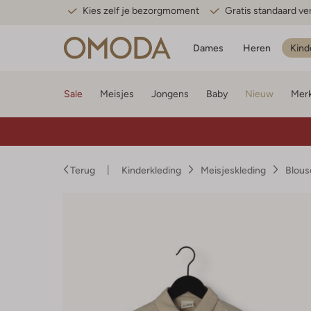
Kies zelf je bezorgmoment
Gratis standaard v
Dames
Heren
Kind
Sale
Meisjes
Jongens
Baby
Nieuw
Mer
Terug
Kinderkleding
Meisjeskleding
Blous