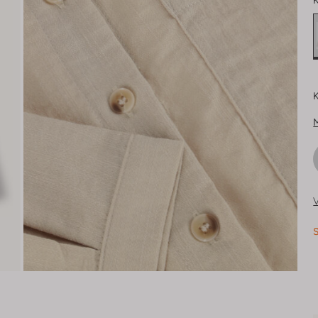
K
K
V
S