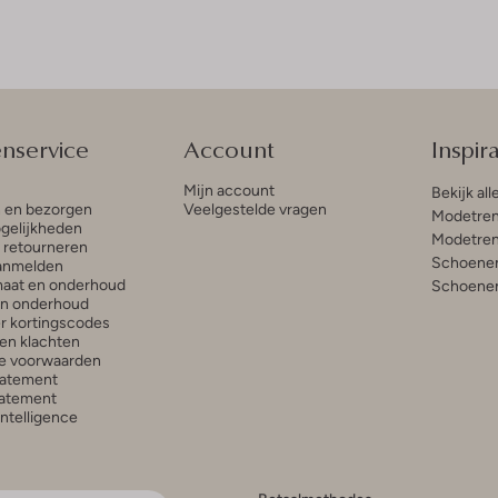
enservice
Account
Inspira
Mijn account
Bekijk all
n en bezorgen
Veelgestelde vragen
Modetren
gelijkheden
Modetren
n retourneren
Schoenen
anmelden
aat en onderhoud
Schoenen
en onderhoud
r kortingscodes
en klachten
e voorwaarden
tatement
atement
 Intelligence