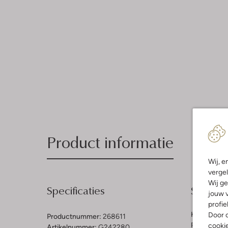
Product informatie
Wij, e
vergel
Wij ge
Specificaties
Samenst
jouw v
profie
Kleur:
Zand
Door o
Productnummer:
268611
Patroon:
Ef
cooki
Artikelnummer:
G242280