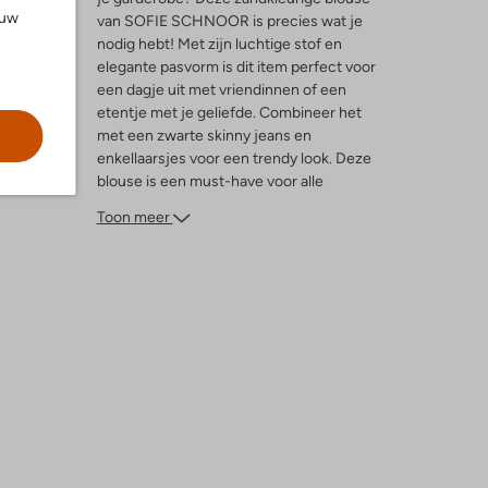
ouw
van SOFIE SCHNOOR is precies wat je
l
nodig hebt! Met zijn luchtige stof en
elegante pasvorm is dit item perfect voor
ng
een dagje uit met vriendinnen of een
etentje met je geliefde. Combineer het
met een zwarte skinny jeans en
enkellaarsjes voor een trendy look. Deze
blouse is een must-have voor alle
fashionista's die op zoek zijn naar een
Toon meer
tijdloos en veelzijdig kledingstuk.