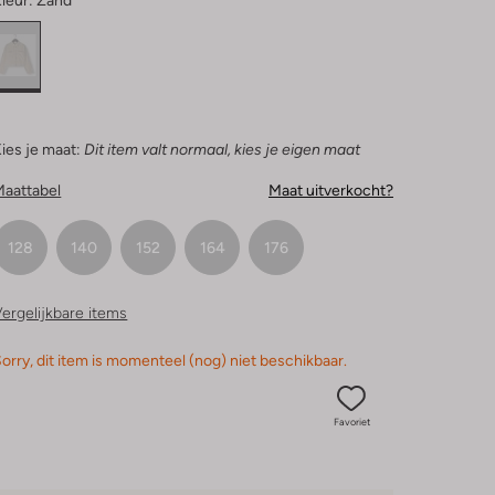
leur:
Zand
ies je maat:
Dit item valt normaal, kies je eigen maat
Maattabel
Maat uitverkocht?
128
140
152
164
176
ergelijkbare items
orry, dit item is momenteel (nog) niet beschikbaar.
Favoriet