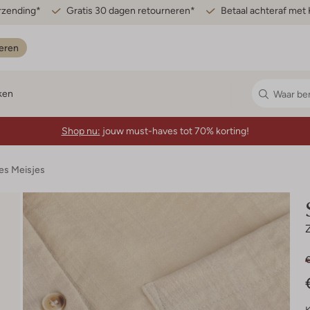
erzending*
Gratis 30 dagen retourneren*
Betaal achteraf met 
eren
ken
Shop nu:
jouw must-haves tot 70% korting!
es Meisjes