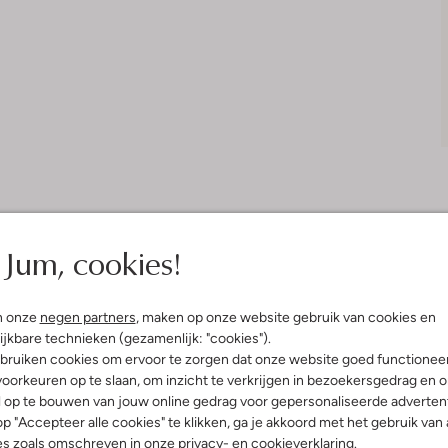
Jum, cookies!
Bezorgen & retourneren
n onze
negen partners
, maken op onze website gebruik van cookies en
ijkbare technieken (gezamenlijk: "cookies").
bruiken cookies om ervoor te zorgen dat onze website goed functionee
elling & Pasvorm
Wasvoorschriften
oorkeuren op te slaan, om inzicht te verkrijgen in bezoekersgedrag en 
l op te bouwen van jouw online gedrag voor gepersonaliseerde advertent
p "Accepteer alle cookies" te klikken, ga je akkoord met het gebruik van 
Beperkt wassen op 30 °C
fen
es zoals omschreven in onze
privacy-
en
cookieverklaring
.