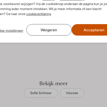
Strijken op maximaal 110 °C
iscose
 je voorkeuren wijzigen? Via de cookieknop onderaan de pagina kun je j
ercentages:
mming ieder moment intrekken. Wil je meer informatie of een klacht
Kan niet in de droogtromme
e, 34% Polyester, 17% Polyamide
nen? Ga naar onze
cookieverklaring
.
Gewone chemische reinigi
osvallend
Niet bleken
aag
e:
Korte Mouw
Weigeren
Accepteren
kie-instellingen
Bekijk meer
Sofie Schnoor
Viscose