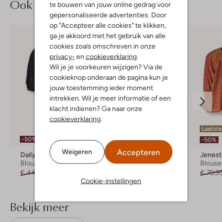
Ook iets voor jou?
te bouwen van jouw online gedrag voor
gepersonaliseerde advertenties. Door
op "Accepteer alle cookies" te klikken,
ga je akkoord met het gebruik van alle
cookies zoals omschreven in onze
privacy-
en
cookieverklaring
.
Wil je je voorkeuren wijzigen? Via de
cookieknop onderaan de pagina kun je
jouw toestemming ieder moment
intrekken. Wil je meer informatie of een
klacht indienen? Ga naar onze
cookieverklaring
.
Laatst
-50%
-50%
-50%
Accepteren
Weigeren
Daily7
Sproet & Sprout
Jenest
Blouse
Blouse
Blouse
€ 44,99
€ 21,99
€ 51,99
€ 25,99
€ 79,9
Cookie-instellingen
Bekijk meer