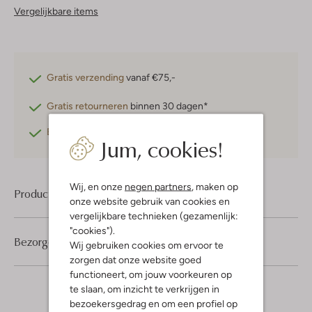
Vergelijkbare items
Gratis verzending
vanaf €75,-
Gratis retourneren
binnen 30 dagen*
Betaal achteraf
met Klarna
Jum, cookies!
Wij, en onze
negen partners
, maken op
Product informatie
onze website gebruik van cookies en
vergelijkbare technieken (gezamenlijk:
"cookies").
Bezorgen & retourneren
Wij gebruiken cookies om ervoor te
zorgen dat onze website goed
functioneert, om jouw voorkeuren op
te slaan, om inzicht te verkrijgen in
bezoekersgedrag en om een profiel op