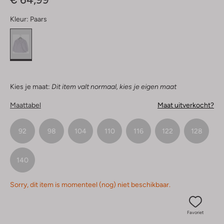
Kleur:
Paars
Kies je maat:
Dit item valt normaal, kies je eigen maat
Maattabel
Maat uitverkocht?
92
98
104
110
116
122
128
140
Sorry, dit item is momenteel (nog) niet beschikbaar.
Favoriet