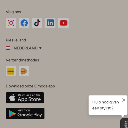
Volg ons
Omoda
Omoda
Omoda
Omoda
Omoda
Kies je land
Instagram
Facebook
TikTok
LinkedIn
YouTube
NEDERLAND
Kies
Verzendmethodes
je
Sluit
land
Nederland
België
(Nederlands)
Download onze Omoda app
Belgique
(Français)
Deutschland