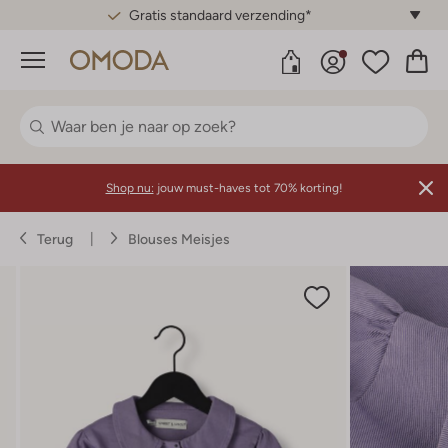
Gratis standaard verzending*
Menu
Shop nu:
jouw must-haves tot 70% korting!
Terug
Blouses Meisjes