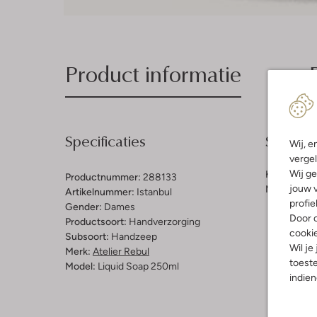
Product informatie
Specificaties
Samenst
Wij, e
vergel
Wij ge
Kleur:
Kleur
Productnummer:
288133
jouw v
Materiaal b
Artikelnummer:
Istanbul
profie
Gender:
Dames
Door o
Productsoort:
Handverzorging
cooki
Subsoort:
Handzeep
Wil je
Merk:
Atelier Rebul
toeste
Model:
Liquid Soap 250ml
indie