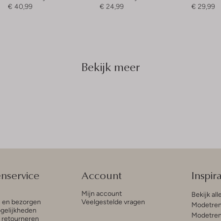
€ 40,99
€ 24,99
€ 29,99
Bekijk meer
enservice
Account
Inspira
Mijn account
Bekijk all
n en bezorgen
Veelgestelde vragen
Modetren
gelijkheden
Modetren
n retourneren