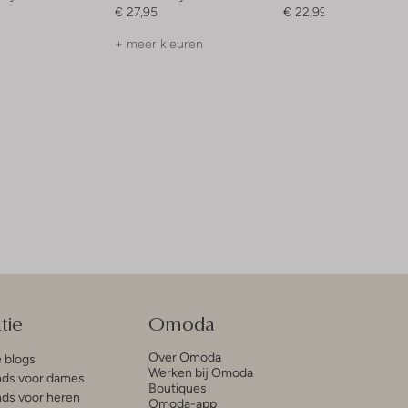
€ 27,95
€ 22,99
+ meer kleuren
tie
Omoda
Over Omoda
e blogs
Werken bij Omoda
ds voor dames
Boutiques
ds voor heren
Omoda-app