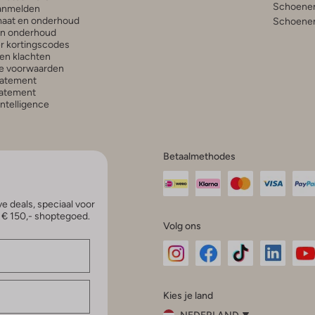
Schoenen
anmelden
aat en onderhoud
Schoenen
en onderhoud
r kortingscodes
en klachten
e voorwaarden
tatement
atement
 Intelligence
Betaalmethodes
e deals, speciaal voor
p € 150,- shoptegoed.
Volg ons
Omoda
Omoda
Omoda
Omoda
Om
Kies je land
Instagram
Facebook
TikTok
LinkedI
Yo