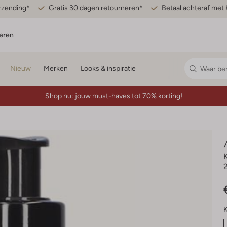
erzending*
Gratis 30 dagen retourneren*
Betaal achteraf met 
eren
Nieuw
Merken
Looks & inspiratie
Shop nu:
jouw must-haves tot 70% korting!
K