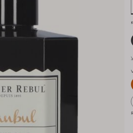
K
V
V
R