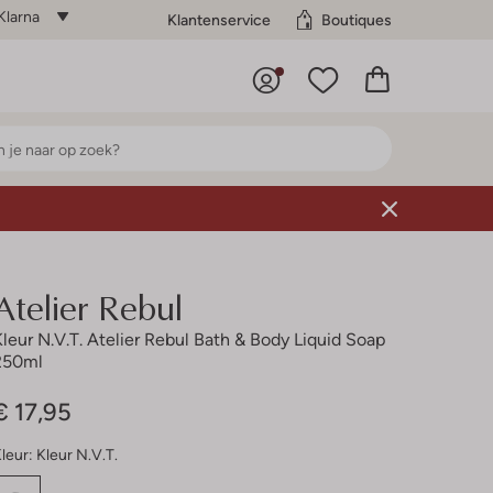
Klarna
Klantenservice
Boutiques
Atelier Rebul
Kleur N.v.t. Atelier Rebul Bath & Body Liquid Soap
250ml
€ 17,95
leur:
Kleur N.v.t.