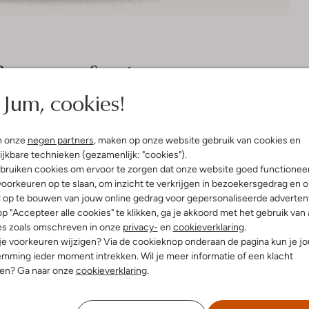
Bezorgen & retourneren
Jum, cookies!
elling & Pasvorm
Omschrijving
n onze
negen partners
, maken op onze website gebruik van cookies en
ijkbare technieken (gezamenlijk: "cookies").
bruiken cookies om ervoor te zorgen dat onze website goed functionee
 N.v.t.
Verwen jezelf met de heerlijk 
luxe vloeibare zeep is perfect v
oorkeuren op te slaan, om inzicht te verkrijgen in bezoekersgedrag en 
uitenkant:
Textiel
zachte textuur reinigt en verzorg
l op te bouwen van jouw online gedrag voor gepersonaliseerde advertent
zijdezachte aanraking. Laat jeze
p "Accepteer alle cookies" te klikken, ga je akkoord met het gebruik van 
ontspanning.
es zoals omschreven in onze
privacy-
en
cookieverklaring
.
 je voorkeuren wijzigen? Via de cookieknop onderaan de pagina kun je j
mming ieder moment intrekken. Wil je meer informatie of een klacht
geurnoten: bergamot, kaneel, saf
nen? Ga naar onze
cookieverklaring
.