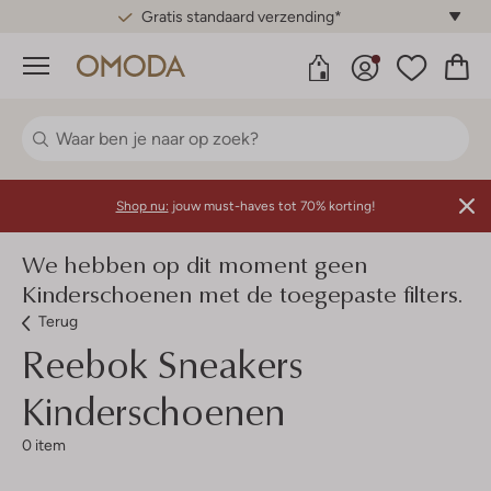
Gratis standaard verzending*
Menu
Shop nu:
jouw must-haves tot 70% korting!
We hebben op dit moment geen
Kinderschoenen met de toegepaste filters.
Terug
Reebok
Sneakers
Kinderschoenen
0 item