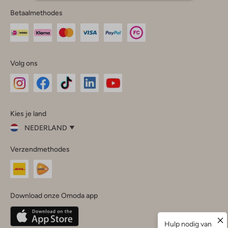
Betaalmethodes
Volg ons
Omoda
Omoda
Omoda
Omoda
Omoda
Kies je land
Instagram
Facebook
TikTok
LinkedIn
YouTube
NEDERLAND
Kies
Verzendmethodes
je
Sluit
land
Nederland
België
(Nederlands)
Download onze Omoda app
Belgique
(Français)
Deutschland