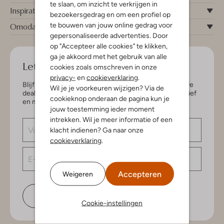
te slaan, om inzicht te verkrijgen in
Inspiratie
bezoekersgedrag en om een profiel op
te bouwen van jouw online gedrag voor
Omoda
gepersonaliseerde advertenties. Door
op "Accepteer alle cookies" te klikken,
ga je akkoord met het gebruik van alle
Let's keep in touch!
cookies zoals omschreven in onze
privacy-
en
cookieverklaring
.
Blijf op de hoogte van de nieuwste items en exclusieve
Wil je je voorkeuren wijzigen? Via de
deals, speciaal voor jou. Schrijf je in voor de nieuwsbrief
cookieknop onderaan de pagina kun je
en maak kans op € 150,- shoptegoed.
jouw toestemming ieder moment
intrekken. Wil je meer informatie of een
klacht indienen? Ga naar onze
cookieverklaring
.
Accepteren
Weigeren
Schrijf je in
Cookie-instellingen