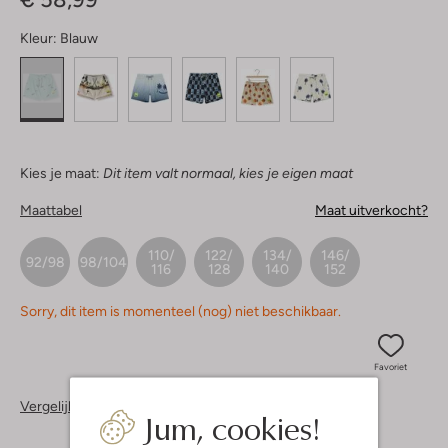
Kleur:
Blauw
Kies je maat:
Dit item valt normaal, kies je eigen maat
Maattabel
Maat uitverkocht?
110/
122/
134/
146/
92/98
98/104
116
128
140
152
Sorry, dit item is momenteel (nog) niet beschikbaar.
Favoriet
Vergelijkbare items
Jum, cookies!