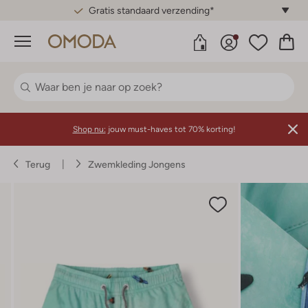
Gratis standaard verzending*
Menu
Shop nu:
jouw must-haves tot 70% korting!
Terug
Zwemkleding Jongens