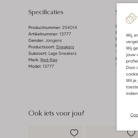
Specificaties
Samenst
Kleur:
Rood
Productnummer:
254014
Materiaal b
Artikelnummer:
13777
Wij, e
Materiaal b
Gender:
Jongens
vergel
Materiaal zo
Productsoort:
Sneakers
Wij ge
Type sluitin
Subsoort:
Lage Sneakers
jouw v
Hakvorm:
C
Merk:
Red-Rag
profie
Type neus:
Model:
13777
Door o
cooki
Wil je
toeste
indie
Ook iets voor jou?
Coo