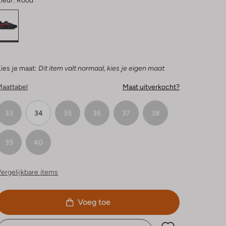
leur:
Rood
ies je maat:
Dit item valt normaal, kies je eigen maat
Maattabel
Maat uitverkocht?
33
34
35
36
37
38
39
40
ergelijkbare items
Voeg toe