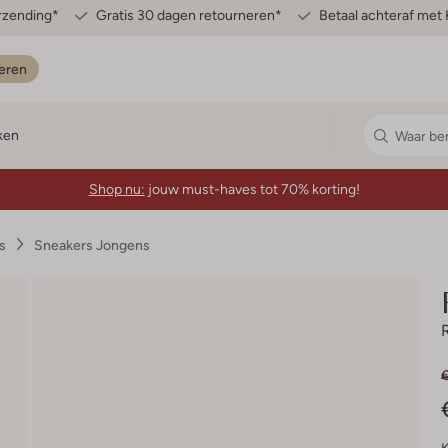
erzending*
Gratis 30 dagen retourneren*
Betaal achteraf met 
eren
ken
Shop nu:
jouw must-haves tot 70% korting!
s
Sneakers Jongens