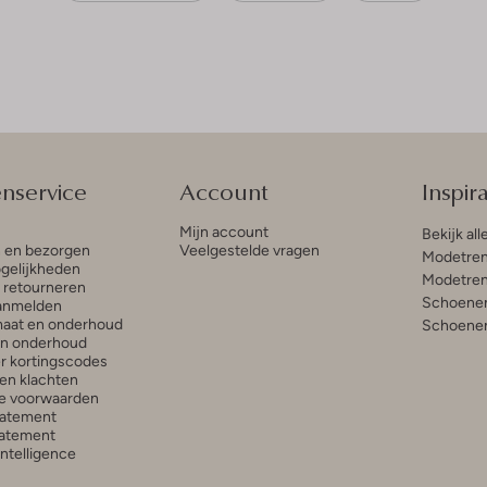
enservice
Account
Inspira
Mijn account
Bekijk all
n en bezorgen
Veelgestelde vragen
Modetren
gelijkheden
Modetren
n retourneren
Schoenen
anmelden
aat en onderhoud
Schoenen
en onderhoud
r kortingscodes
en klachten
e voorwaarden
tatement
atement
 Intelligence