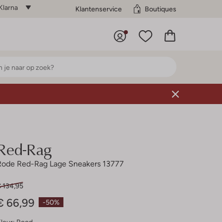
Klarna
Klantenservice
Boutiques
Red-Rag
Rode Red-Rag Lage Sneakers 13777
€ 134,95
€ 66,99
-50%