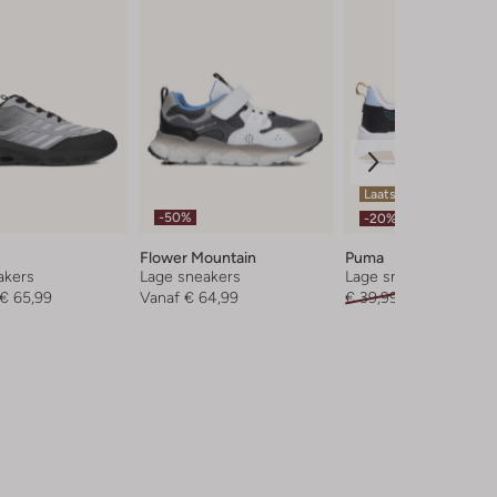
Laatste item
-50%
-20%
Flower Mountain
Puma
akers
Lage sneakers
Lage sneakers
€ 65,99
Vanaf
€ 64,99
€ 39,99
€ 31,99