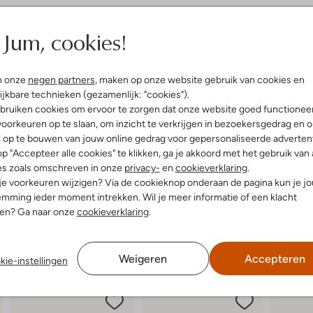
elling & Pasvorm
Omschrijving
Jum, cookies!
Deze lage sneaker 78580 van RED
model bestaat uit zwart mesh tex
uitenkant:
Leer
n onze
negen partners
, maken op onze website gebruik van cookies en
zwart leer. Extra tof zijn de witte
innenkant:
Textiel, Leer
ijkbare technieken (gezamenlijk: "cookies").
chunky zool en de gemakkelijke dra
ol:
Rubber
leren voetbed is uitneembaar.
bruiken cookies om ervoor te zorgen dat onze website goed functionee
g:
Draaisluiting
oorkeuren op te slaan, om inzicht te verkrijgen in bezoekersgedrag en 
hunky Zool
l op te bouwen van jouw online gedrag voor gepersonaliseerde advertent
Ronde Neus
p "Accepteer alle cookies" te klikken, ga je akkoord met het gebruik van 
es zoals omschreven in onze
privacy-
en
cookieverklaring
.
 je voorkeuren wijzigen? Via de cookieknop onderaan de pagina kun je j
mming ieder moment intrekken. Wil je meer informatie of een klacht
nen? Ga naar onze
cookieverklaring
.
Weigeren
Accepteren
kie-instellingen