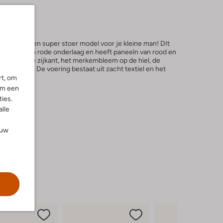
-RAG is een super stoer model voor je kleine man! DIt
tiel met een rode onderlaag en heeft paneeln van rood en
 lijnen aan de zijkant, het merkembleem op de hiel, de
aisluiting. De voering bestaat uit zacht textiel en het
rt, om
om een
ies.
alle
ouw