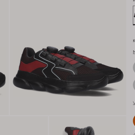
K
K
V