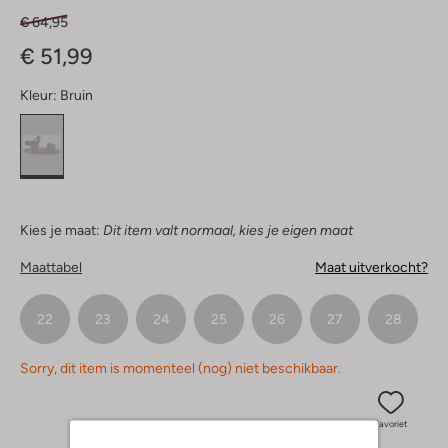
€ 64,95
€ 51,99
Kleur:
Bruin
Kies je maat:
Dit item valt normaal, kies je eigen maat
Maattabel
Maat uitverkocht?
22
23
24
25
26
27
28
Sorry, dit item is momenteel (nog) niet beschikbaar.
Favoriet