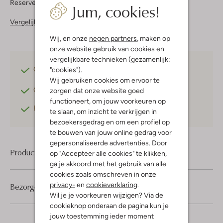
Reserveer direct in een van onze 37 boutiques
Jum, cookies!
Vergelijkbare items
Wij, en onze
negen partners
, maken op
onze website gebruik van cookies en
vergelijkbare technieken (gezamenlijk:
"cookies").
Gratis verzending
vanaf €75,-
Wij gebruiken cookies om ervoor te
Gratis retourneren
binnen 30 dagen*
zorgen dat onze website goed
functioneert, om jouw voorkeuren op
Betaal achteraf
met Klarna
te slaan, om inzicht te verkrijgen in
bezoekersgedrag en om een profiel op
te bouwen van jouw online gedrag voor
gepersonaliseerde advertenties. Door
Product informatie
op "Accepteer alle cookies" te klikken,
ga je akkoord met het gebruik van alle
cookies zoals omschreven in onze
privacy-
en
cookieverklaring
.
Bezorgen & retourneren
Wil je je voorkeuren wijzigen? Via de
cookieknop onderaan de pagina kun je
jouw toestemming ieder moment