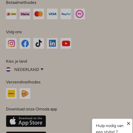
Betaalmethodes
Volg ons
Omoda
Omoda
Omoda
Omoda
Omoda
Kies je land
Instagram
Facebook
TikTok
LinkedIn
YouTube
NEDERLAND
Kies
Verzendmethodes
je
Sluit
land
Nederland
België
(Nederlands)
Download onze Omoda app
Belgique
(Français)
Deutschland