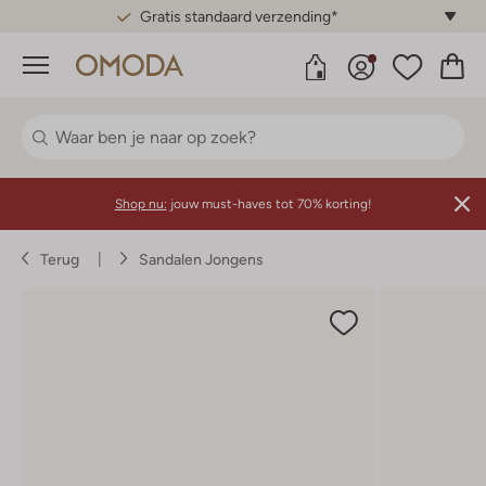
Gratis standaard verzending*
Menu
Shop nu:
jouw must-haves tot 70% korting!
Terug
Sandalen Jongens