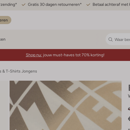
erzending*
Gratis 30 dagen retourneren*
Betaal achteraf met 
eren
ken
Shop nu:
jouw must-haves tot 70% korting!
s & T-Shirts Jongens