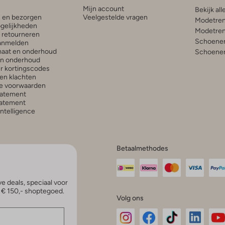
Mijn account
Bekijk all
n en bezorgen
Veelgestelde vragen
Modetren
gelijkheden
Modetren
n retourneren
Schoenen
anmelden
aat en onderhoud
Schoenen
en onderhoud
r kortingscodes
en klachten
e voorwaarden
tatement
atement
 Intelligence
Betaalmethodes
e deals, speciaal voor
p € 150,- shoptegoed.
Volg ons