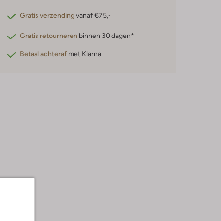
Gratis verzending
vanaf €75,-
Gratis retourneren
binnen 30 dagen*
Betaal achteraf
met Klarna