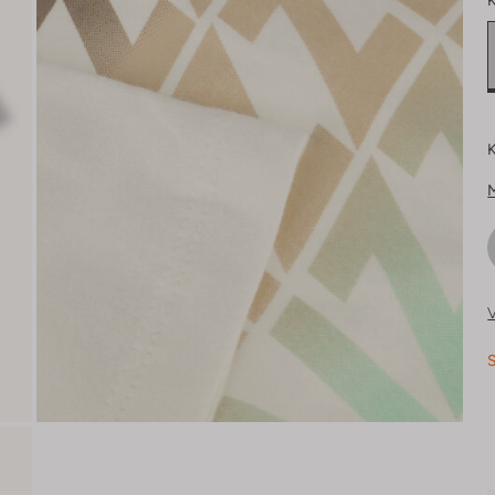
K
K
V
S