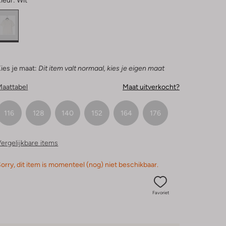
leur:
Wit
ies je maat:
Dit item valt normaal, kies je eigen maat
Maattabel
Maat uitverkocht?
116
128
140
152
164
176
ergelijkbare items
orry, dit item is momenteel (nog) niet beschikbaar.
Favoriet