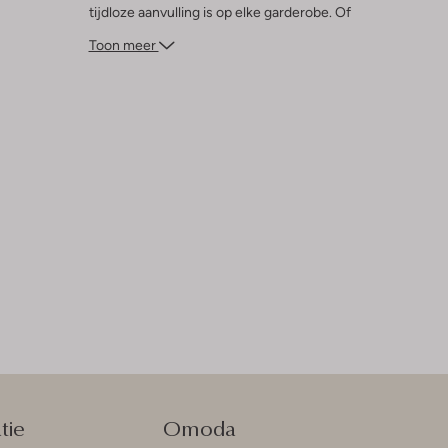
tijdloze aanvulling is op elke garderobe. Of
je nu kiest voor een sportieve of casual
Toon meer
outfit, met de HAW T-shirt zit je altijd
goed. Een must-have voor elke jonge
trendsetter die houdt van comfort en stijl.
tie
Omoda