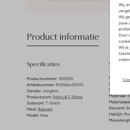
Wij, e
vergel
Wij ge
jouw v
profie
Product informatie
Door o
cooki
Wil je
toeste
indie
Specificaties
Samenst
Kleur:
Wit
Productnummer:
309550
Coo
Patroon:
Ef
Artikelnummer:
R125kbn30015
Materiaal b
Gender:
Jongens
Materiaal:
K
Productsoort:
Polo's & T-Shirts
Materiaalp
Subsoort:
T-Shirts
Pasvorm:
Re
Merk:
Raizzed
Halslijn:
Ro
Model:
Haw
Mouwlengt