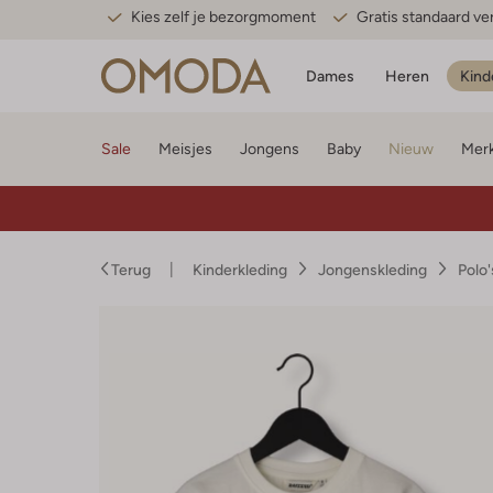
Kies zelf je bezorgmoment
Gratis standaard v
Dames
Heren
Kind
Sale
Meisjes
Jongens
Baby
Nieuw
Mer
Terug
Kinderkleding
Jongenskleding
Polo'