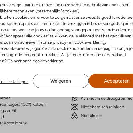
n onze
negen partners
, maken op onze website gebruik van cookies en
ijkbare technieken (gezamenlijk: "cookies").
bruiken cookies om ervoor te zorgen dat onze website goed functionee
oorkeuren op te slaan, om inzicht te verkrijgen in bezoekersgedrag en 
l op te bouwen van jouw online gedrag voor gepersonaliseerde advertent
Bezorgen & retourneren
p "Accepteer alle cookies" te klikken, ga je akkoord met het gebruik van 
es zoals omschreven in onze
privacy-
en
cookieverklaring
.
 je voorkeuren wijzigen? Via de cookieknop onderaan de pagina kun je j
mming ieder moment intrekken. Wil je meer informatie of een klacht
nen? Ga naar onze
cookieverklaring
.
elling & Pasvorm
Wasvoorschriften
Weigeren
Accepteren
Beperkt wassen op 30 °C
kie-instellingen
fen
Strijken op maximaal 110 °C
innenkant:
Katoen
atoen
Kan niet in de droogtromme
ercentages:
100% Katoen
Niet chemisch reinigen
gular Fit
Niet bleken
nd
e:
Korte Mouw