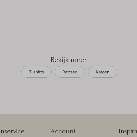
Bekijk meer
T-shirts
Raizzed
Katoen
enservice
Account
Inspira