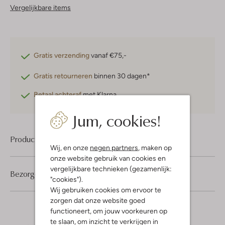
Vergelijkbare items
Gratis verzending
vanaf €75,-
Gratis retourneren
binnen 30 dagen*
Betaal achteraf
met Klarna
Jum, cookies!
Product informatie
Wij, en onze
negen partners
, maken op
onze website gebruik van cookies en
vergelijkbare technieken (gezamenlijk:
Bezorgen & retourneren
"cookies").
Wij gebruiken cookies om ervoor te
zorgen dat onze website goed
functioneert, om jouw voorkeuren op
te slaan, om inzicht te verkrijgen in