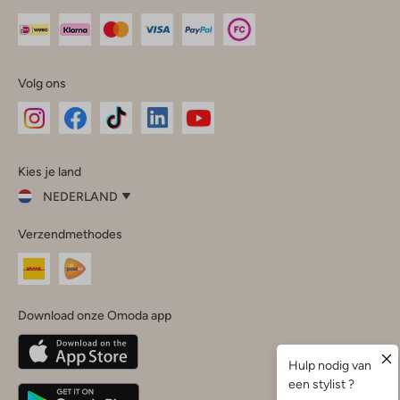
Volg ons
Omoda
Omoda
Omoda
Omoda
Omoda
Kies je land
Instagram
Facebook
TikTok
LinkedIn
YouTube
NEDERLAND
Kies
Verzendmethodes
je
Sluit
land
Nederland
België
(Nederlands)
Download onze Omoda app
Belgique
(Français)
Deutschland