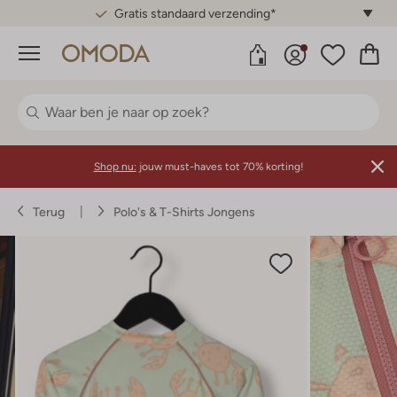
Gratis standaard verzending*
Menu
Shop nu:
jouw must-haves tot 70% korting!
Terug
Polo's & T-Shirts Jongens