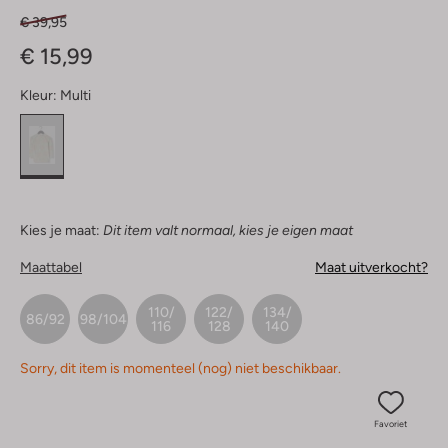
€ 39,95
€ 15,99
Kleur:
Multi
Kies je maat:
Dit item valt normaal, kies je eigen maat
Maattabel
Maat uitverkocht?
110/
122/
134/
86/92
98/104
116
128
140
Sorry, dit item is momenteel (nog) niet beschikbaar.
Favoriet