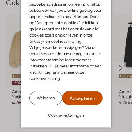
Ook iets voor jou?
bezoekersgedrag en om een profiel op
te bouwen van jouw online gedrag voor
gepersonaliseerde advertenties. Door
op "Accepteer alle cookies" te klikken,
ga je akkoord met het gebruik van alle
cookies zoals omschreven in onze
privacy-
en
cookieverklaring
.
Wil je je voorkeuren wijzigen? Via de
cookieknop onderaan de pagina kun je
jouw toestemming ieder moment
intrekken. Wil je meer informatie of een
klacht indienen? Ga naar onze
Laatste items
Laatst
cookieverklaring
.
-60%
Ammehoela
Alwero
Americ
Spijkerjas
Bodywarmer
Straigh
Accepteren
Weigeren
€ 79,95
€ 31,95
€ 69,99
€ 79,9
+ meer kleuren
Cookie-instellingen