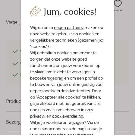
Jum, cookies!
Favoriet
Vergelijkbare items
Wij, en onze
negen partners
, maken op
onze website gebruik van cookies en
vergelijkbare technieken (gezamenlijk:
"cookies").
Gratis verzending
vanaf €75,-
Wij gebruiken cookies om ervoor te
zorgen dat onze website goed
Gratis retourneren
binnen 30 dagen*
functioneert, om jouw voorkeuren op
te slaan, om inzicht te verkrijgen in
Betaal achteraf
met Klarna
bezoekersgedrag en om een profiel op
te bouwen van jouw online gedrag voor
gepersonaliseerde advertenties. Door
op "Accepteer alle cookies" te klikken,
Product informatie
ga je akkoord met het gebruik van alle
cookies zoals omschreven in onze
privacy-
en
cookieverklaring
.
Bezorgen & retourneren
Wil je je voorkeuren wijzigen? Via de
cookieknop onderaan de pagina kun je
jouw toestemming ieder moment