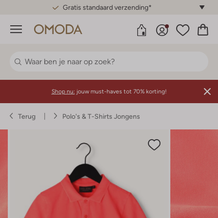
Gratis standaard verzending*
Menu
Shop nu:
jouw must-haves tot 70% korting!
Terug
Polo's & T-Shirts Jongens