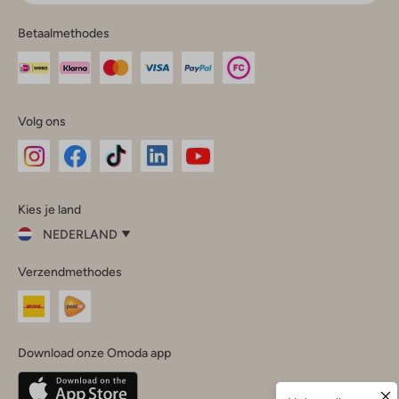
Betaalmethodes
Volg ons
Omoda
Omoda
Omoda
Omoda
Omoda
Kies je land
Instagram
Facebook
TikTok
LinkedIn
YouTube
NEDERLAND
Kies
Verzendmethodes
je
Sluit
land
Nederland
België
(Nederlands)
Download onze Omoda app
Belgique
(Français)
Deutschland