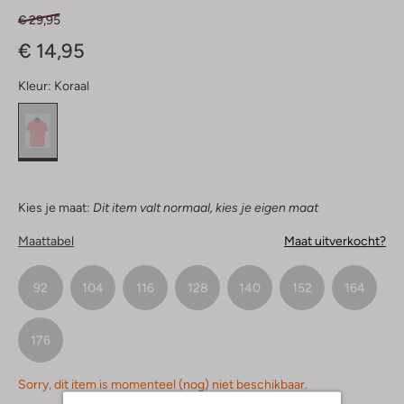
€ 29,95
€ 14,95
Kleur:
Koraal
Kies je maat:
Dit item valt normaal, kies je eigen maat
Maattabel
Maat uitverkocht?
92
104
116
128
140
152
164
176
Sorry, dit item is momenteel (nog) niet beschikbaar.