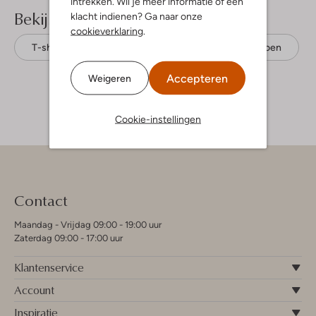
intrekken. Wil je meer informatie of een
Bekijk meer
klacht indienen? Ga naar onze
cookieverklaring
.
T-shirts
Moodstreet
Biologisch katoen
Accepteren
Weigeren
Cookie-instellingen
Contact
Maandag - Vrijdag 09:00 - 19:00 uur
Zaterdag 09:00 - 17:00 uur
Klantenservice
Account
Inspiratie