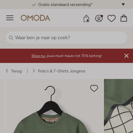
Gratis standaard verzending*
Menu
Shop nu:
jouw must-haves tot 70% korting!
Terug
Polo's & T-Shirts Jongens