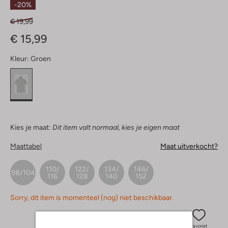
-20%
€ 19,99
€ 15,99
Kleur:
Groen
Kies je maat:
Dit item valt normaal, kies je eigen maat
Maattabel
Maat uitverkocht?
110/
122/
134/
146/
98/104
116
128
140
152
Sorry, dit item is momenteel (nog) niet beschikbaar.
Favoriet