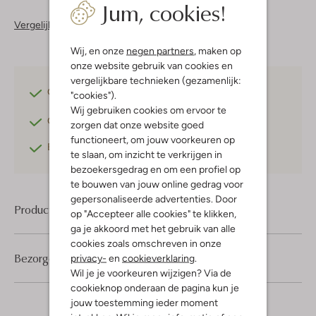
Jum, cookies!
Vergelijkbare items
Wij, en onze
negen partners
, maken op
onze website gebruik van cookies en
vergelijkbare technieken (gezamenlijk:
Gratis verzending
vanaf €75,-
"cookies").
Wij gebruiken cookies om ervoor te
Gratis retourneren
binnen 30 dagen*
zorgen dat onze website goed
functioneert, om jouw voorkeuren op
Betaal achteraf
met Klarna
te slaan, om inzicht te verkrijgen in
bezoekersgedrag en om een profiel op
te bouwen van jouw online gedrag voor
gepersonaliseerde advertenties. Door
Product informatie
op "Accepteer alle cookies" te klikken,
ga je akkoord met het gebruik van alle
cookies zoals omschreven in onze
Bezorgen & retourneren
privacy-
en
cookieverklaring
.
Wil je je voorkeuren wijzigen? Via de
cookieknop onderaan de pagina kun je
jouw toestemming ieder moment