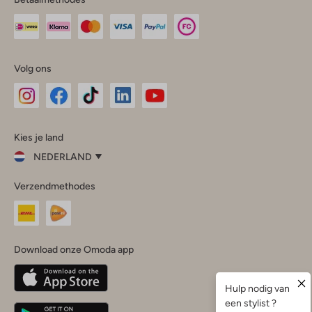
Volg ons
Omoda
Omoda
Omoda
Omoda
Omoda
Kies je land
Instagram
Facebook
TikTok
LinkedIn
YouTube
NEDERLAND
Kies
Verzendmethodes
je
Sluit
land
Nederland
België
(Nederlands)
Download onze Omoda app
Belgique
(Français)
Deutschland