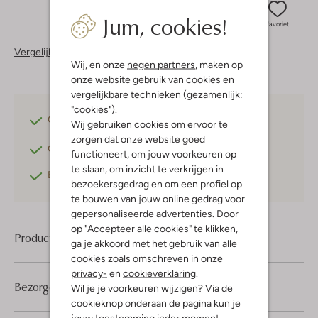
Jum, cookies!
Favoriet
Vergelijkbare items
Wij, en onze
negen partners
, maken op
onze website gebruik van cookies en
vergelijkbare technieken (gezamenlijk:
"cookies").
Gratis verzending
vanaf €75,-
Wij gebruiken cookies om ervoor te
zorgen dat onze website goed
Gratis retourneren
binnen 30 dagen*
functioneert, om jouw voorkeuren op
te slaan, om inzicht te verkrijgen in
Betaal achteraf
met Klarna
bezoekersgedrag en om een profiel op
te bouwen van jouw online gedrag voor
gepersonaliseerde advertenties. Door
op "Accepteer alle cookies" te klikken,
Product informatie
ga je akkoord met het gebruik van alle
cookies zoals omschreven in onze
privacy-
en
cookieverklaring
.
Bezorgen & retourneren
Wil je je voorkeuren wijzigen? Via de
cookieknop onderaan de pagina kun je
jouw toestemming ieder moment