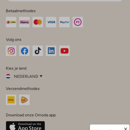
Betaalmethodes
Volg ons
Omoda
Omoda
Omoda
Omoda
Omoda
Kies je land
Instagram
Facebook
TikTok
LinkedIn
YouTube
NEDERLAND
Kies
Verzendmethodes
je
Sluit
land
Nederland
België
(Nederlands)
Download onze Omoda app
Belgique
(Français)
Deutschland