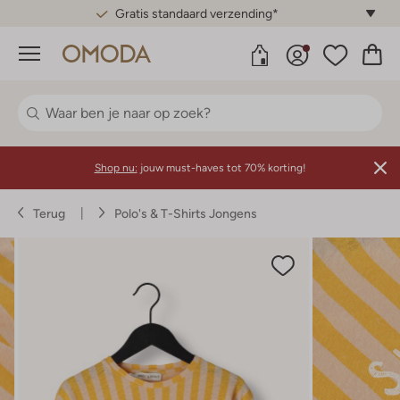
Gratis standaard verzending*
Menu
Shop nu:
jouw must-haves tot 70% korting!
Terug
Polo's & T-Shirts Jongens