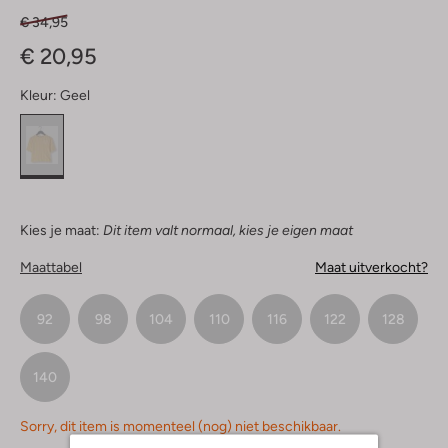
€ 34,95
€ 20,95
Kleur:
Geel
Kies je maat:
Dit item valt normaal, kies je eigen maat
Maattabel
Maat uitverkocht?
92
98
104
110
116
122
128
140
Sorry, dit item is momenteel (nog) niet beschikbaar.