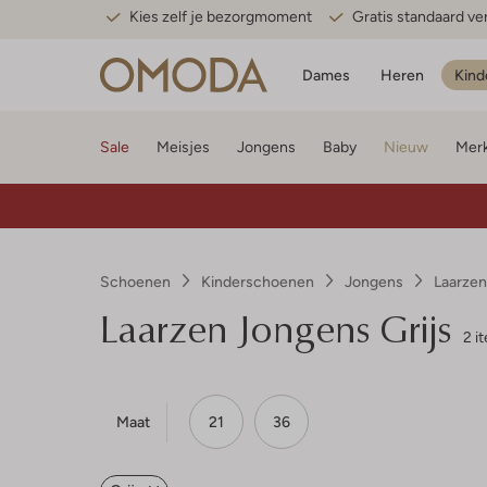
Kies zelf je bezorgmoment
Gratis standaard v
Dames
Heren
Kind
Sale
Meisjes
Jongens
Baby
Nieuw
Mer
Schoenen
Kinderschoenen
Jongens
Laarze
Laarzen Jongens Grijs
2 i
Maat
21
36