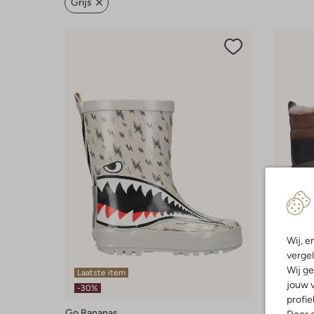
Grijs
Wij, e
vergel
Wij ge
Laatste item
Laatste
jouw v
-30%
profie
Go Bananas
Bisgaard