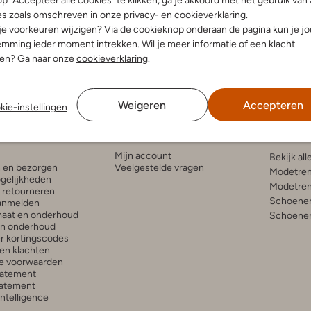
p "Accepteer alle cookies" te klikken, ga je akkoord met het gebruik van 
es zoals omschreven in onze
privacy-
en
cookieverklaring
.
 je voorkeuren wijzigen? Via de cookieknop onderaan de pagina kun je j
mming ieder moment intrekken. Wil je meer informatie of een klacht
nen? Ga naar onze
cookieverklaring
.
Weigeren
Accepteren
kie-instellingen
enservice
Account
Inspira
Mijn account
Bekijk all
n en bezorgen
Veelgestelde vragen
Modetren
gelijkheden
Modetren
n retourneren
Schoenen
anmelden
aat en onderhoud
Schoenen
en onderhoud
r kortingscodes
en klachten
e voorwaarden
tatement
atement
 Intelligence