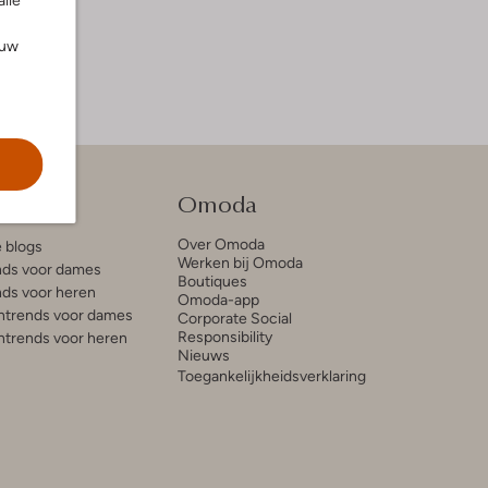
alle
ouw
tie
Omoda
Over Omoda
e blogs
Werken bij Omoda
ds voor dames
Boutiques
ds voor heren
Omoda-app
trends voor dames
Corporate Social
Responsibility
trends voor heren
Nieuws
Toegankelijkheidsverklaring