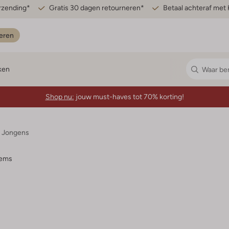
erzending*
Gratis 30 dagen retourneren*
Betaal achteraf met 
eren
ken
Shop nu:
jouw must-haves tot 70% korting!
n Jongens
tems