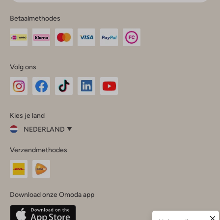
Betaalmethodes
Volg ons
Omoda
Omoda
Omoda
Omoda
Omoda
Kies je land
Instagram
Facebook
TikTok
LinkedIn
YouTube
NEDERLAND
Kies
Verzendmethodes
je
Sluit
land
Nederland
België
(Nederlands)
Download onze Omoda app
Belgique
(Français)
Deutschland