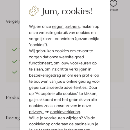
Jum, cookies!
Favoriet
Vergelijkbare items
Wij, en onze
negen partners
, maken op
onze website gebruik van cookies en
vergelijkbare technieken (gezamenlijk:
"cookies").
Gratis verzending
vanaf €75,-
Wij gebruiken cookies om ervoor te
zorgen dat onze website goed
Gratis retourneren
binnen 30 dagen*
functioneert, om jouw voorkeuren op
te slaan, om inzicht te verkrijgen in
Betaal achteraf
met Klarna
bezoekersgedrag en om een profiel op
te bouwen van jouw online gedrag voor
gepersonaliseerde advertenties. Door
op "Accepteer alle cookies" te klikken,
Product informatie
ga je akkoord met het gebruik van alle
cookies zoals omschreven in onze
privacy-
en
cookieverklaring
.
Bezorgen & retourneren
Wil je je voorkeuren wijzigen? Via de
cookieknop onderaan de pagina kun je
jouw toestemming ieder moment