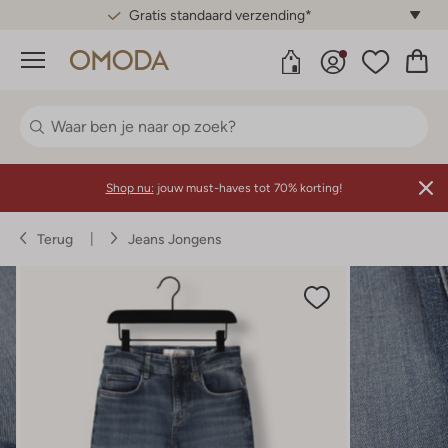
Gratis standaard verzending*
Menu
Shop nu:
jouw must-haves tot 70% korting!
Terug
Jeans Jongens