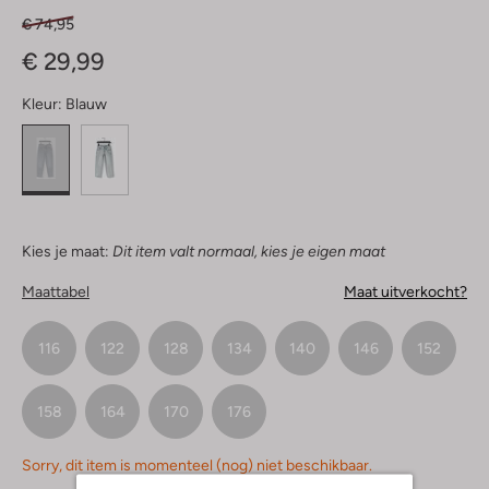
€ 74,95
€ 29,99
Kleur:
Blauw
Kies je maat:
Dit item valt normaal, kies je eigen maat
Maattabel
Maat uitverkocht?
116
122
128
134
140
146
152
158
164
170
176
Sorry, dit item is momenteel (nog) niet beschikbaar.