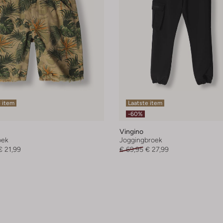
 item
Laatste item
-60%
Vingino
oek
Joggingbroek
€ 21,99
€ 69,95
€ 27,99