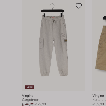
-40%
Vingino
Vingino
Cargobroek
Korte br
€ 49,99
€ 29,99
€ 39,99