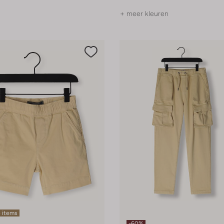
+ meer kleuren
 items
-60%