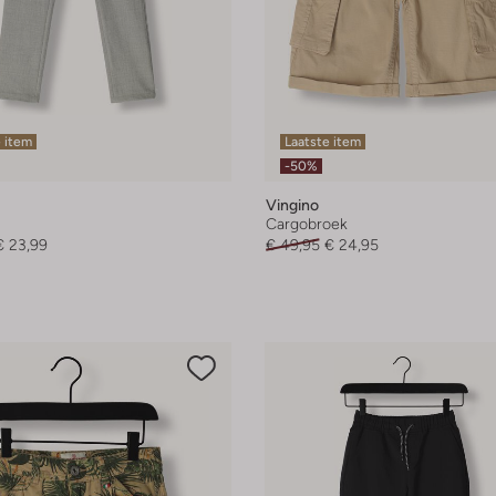
 item
Laatste item
-50%
Vingino
Cargobroek
€ 23,99
€ 49,95
€ 24,95