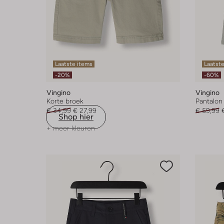
Laatste items
Laatste
-20%
-60%
Vingino
Vingino
Korte broek
Pantalon
€ 34,99
€ 27,99
€ 59,99
Shop hier
+ meer kleuren