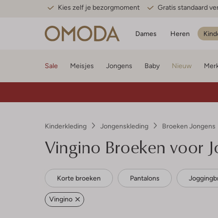
Kies zelf je bezorgmoment
Gratis standaard v
Dames
Heren
Kind
Sale
Meisjes
Jongens
Baby
Nieuw
Mer
Kinderkleding
Jongenskleding
Broeken Jongens
Vingino Broeken voor 
Korte broeken
Pantalons
Joggingb
Vingino