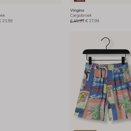
Vingino
oek
Cargobroek
€ 23,99
€ 69,99
€ 27,99