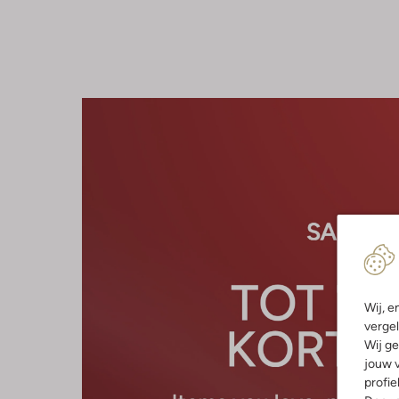
Wij, e
vergel
Wij ge
jouw v
profie