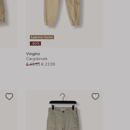
Laatste items
-60%
Vingino
Cargobroek
€ 59,95
€ 23,99