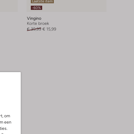
Laatste item
-60%
Vingino
Korte broek
€ 39,99
€ 15,99
rt, om
om een
ies.