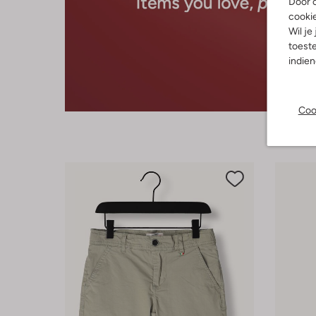
Door o
cooki
Wil je
toeste
indie
Coo