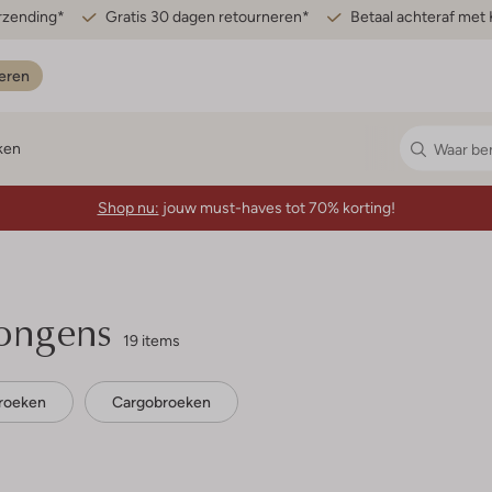
erzending*
Gratis 30 dagen retourneren*
Betaal achteraf met 
eren
ken
Shop nu:
jouw must-haves tot 70% korting!
Jongens
19 items
roeken
Cargobroeken