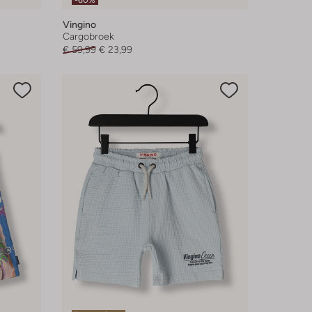
-60%
Vingino
Cargobroek
€ 59,99
€ 23,99