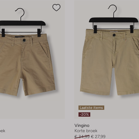
Laatste items
-20%
Vingino
oek
Korte broek
€ 34,99
€ 27,99