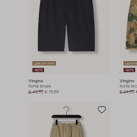
Laatste item
Laatste
-60%
-60%
Vingino
Vingino
Korte broek
Korte br
€ 49,95
€ 19,99
€ 54,95