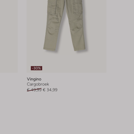
-30%
Vingino
Cargobroek
€ 49,99
€ 34,99