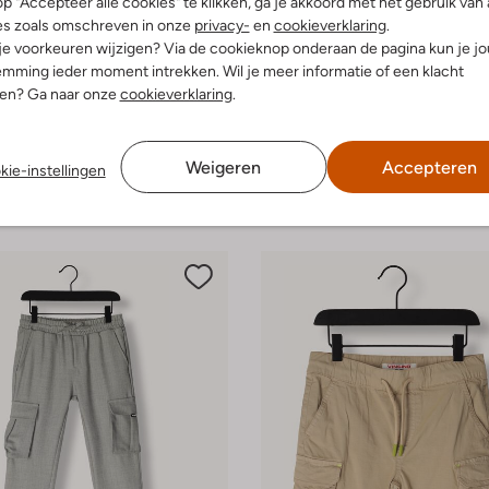
p "Accepteer alle cookies" te klikken, ga je akkoord met het gebruik van 
es zoals omschreven in onze
privacy-
en
cookieverklaring
.
 je voorkeuren wijzigen? Via de cookieknop onderaan de pagina kun je j
mming ieder moment intrekken. Wil je meer informatie of een klacht
nen? Ga naar onze
cookieverklaring
.
Weigeren
Accepteren
kie-instellingen