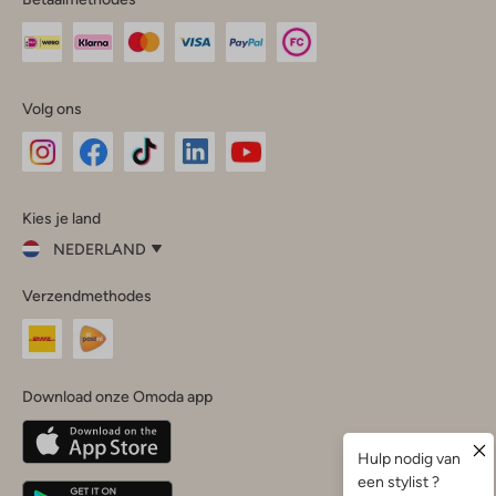
Volg ons
Omoda
Omoda
Omoda
Omoda
Omoda
Kies je land
Instagram
Facebook
TikTok
LinkedIn
YouTube
NEDERLAND
Kies
Verzendmethodes
je
Sluit
land
Nederland
België
(Nederlands)
Download onze Omoda app
Belgique
(Français)
Deutschland