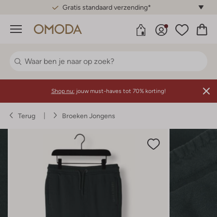
Gratis standaard verzending*
Menu
Shop nu:
jouw must-haves tot 70% korting!
Terug
Broeken Jongens