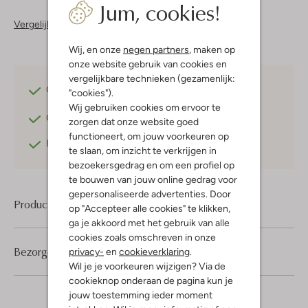
Jum, cookies!
Vergelijkbare items
Wij, en onze
negen partners
, maken op
onze website gebruik van cookies en
vergelijkbare technieken (gezamenlijk:
Gratis verzending
vanaf €75,-
"cookies").
Wij gebruiken cookies om ervoor te
Gratis retourneren
binnen 30 dagen*
zorgen dat onze website goed
functioneert, om jouw voorkeuren op
Betaal achteraf
met Klarna
te slaan, om inzicht te verkrijgen in
bezoekersgedrag en om een profiel op
te bouwen van jouw online gedrag voor
gepersonaliseerde advertenties. Door
Product informatie
op "Accepteer alle cookies" te klikken,
ga je akkoord met het gebruik van alle
cookies zoals omschreven in onze
Bezorgen & retourneren
privacy-
en
cookieverklaring
.
Wil je je voorkeuren wijzigen? Via de
cookieknop onderaan de pagina kun je
jouw toestemming ieder moment