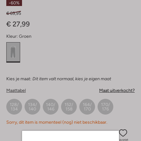
-60%
€ 69,95
€ 27,99
Kleur:
Groen
Kies je maat:
Dit item valt normaal, kies je eigen maat
Maattabel
Maat uitverkocht?
128/
134/
140/
152/
164/
170/
134
140
146
158
170
176
Sorry, dit item is momenteel (nog) niet beschikbaar.
Favoriet