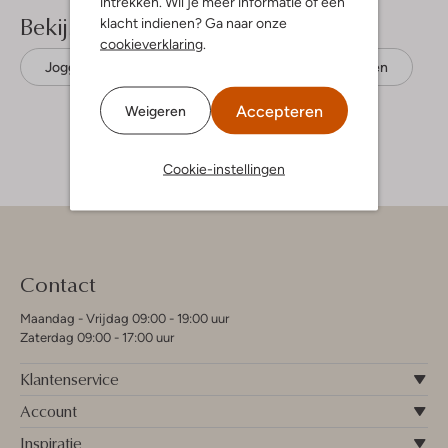
intrekken. Wil je meer informatie of een
Bekijk meer
klacht indienen? Ga naar onze
cookieverklaring
.
Joggingbroeken
Lyle & Scott
Katoen
Accepteren
Weigeren
Cookie-instellingen
Contact
Maandag - Vrijdag 09:00 - 19:00 uur
Zaterdag 09:00 - 17:00 uur
Klantenservice
Account
Inspiratie