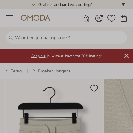
Gratis standaard verzending*
Menu
Shop nu:
jouw must-haves tot 70% korting!
Terug
Broeken Jongens