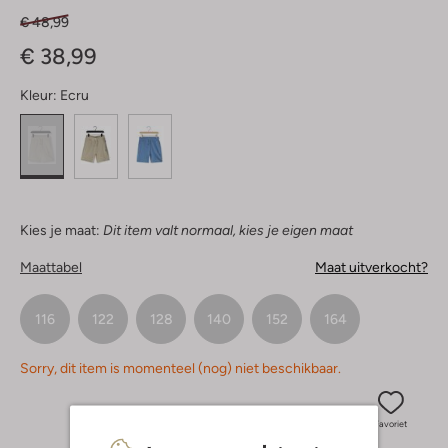
€ 48,99
€ 38,99
Kleur:
Ecru
Kies je maat:
Dit item valt normaal, kies je eigen maat
Maattabel
Maat uitverkocht?
116
122
128
140
152
164
Sorry, dit item is momenteel (nog) niet beschikbaar.
Favoriet