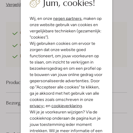
Jum, cookies!
Vergelijkbare items
Wij, en onze
negen partners
, maken op
onze website gebruik van cookies en
vergelijkbare technieken (gezamenlijk:
Gratis verzending
vanaf €75,-
"cookies").
Wij gebruiken cookies om ervoor te
Gratis retourneren
binnen 30 dagen*
zorgen dat onze website goed
functioneert, om jouw voorkeuren op
Betaal achteraf
met Klarna
te slaan, om inzicht te verkrijgen in
bezoekersgedrag en om een profiel op
te bouwen van jouw online gedrag voor
gepersonaliseerde advertenties. Door
Product informatie
op "Accepteer alle cookies" te klikken,
ga je akkoord met het gebruik van alle
cookies zoals omschreven in onze
Bezorgen & retourneren
privacy-
en
cookieverklaring
.
Wil je je voorkeuren wijzigen? Via de
cookieknop onderaan de pagina kun je
jouw toestemming ieder moment
intrekken. Wil je meer informatie of een