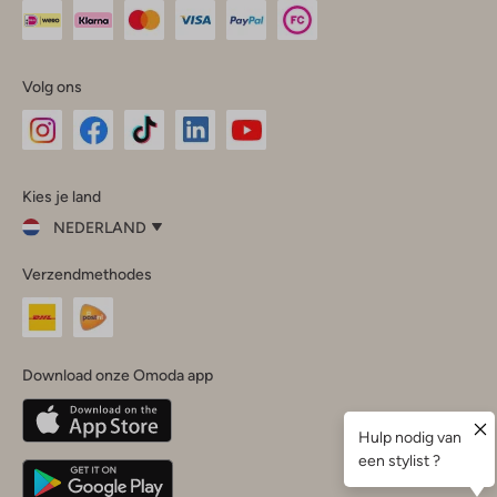
Volg ons
Omoda
Omoda
Omoda
Omoda
Omoda
Kies je land
Instagram
Facebook
TikTok
LinkedIn
YouTube
NEDERLAND
Kies
Verzendmethodes
je
Sluit
land
Nederland
België
(Nederlands)
Download onze Omoda app
Belgique
(Français)
Deutschland