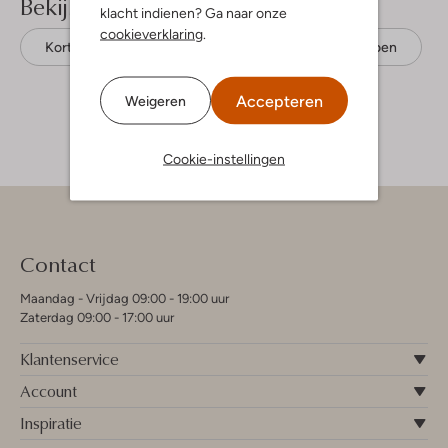
Bekijk meer
klacht indienen? Ga naar onze
cookieverklaring
.
Korte broeken
Molo
Biologisch katoen
Accepteren
Weigeren
Cookie-instellingen
Contact
Maandag - Vrijdag 09:00 - 19:00 uur
Zaterdag 09:00 - 17:00 uur
Klantenservice
Account
Inspiratie