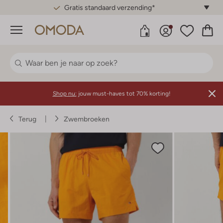
Gratis standaard verzending*
Menu
Shop nu:
jouw must-haves tot 70% korting!
Terug
Zwembroeken