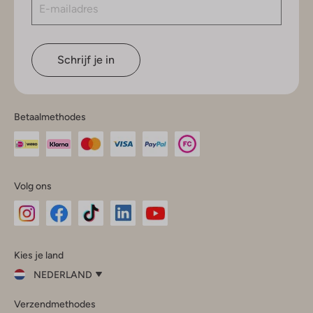
Schrijf je in
Betaalmethodes
Volg ons
Omoda
Omoda
Omoda
Omoda
Omoda
Kies je land
Instagram
Facebook
TikTok
LinkedIn
YouTube
NEDERLAND
Kies
Verzendmethodes
je
Sluit