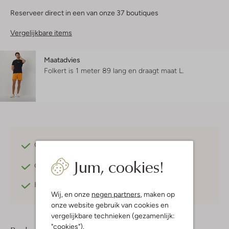
Reserveer direct in een van onze 37 boutiques
Vergelijkbare items
Maatadvies
Folkert is 1 meter 89 lang en draagt maat L.
Gratis verzending
vanaf €75,-
Jum, cookies!
Gratis retourneren
binnen 30 dagen*
Betaal achteraf
met Klarna
Wij, en onze
negen partners
, maken op
onze website gebruik van cookies en
vergelijkbare technieken (gezamenlijk:
"cookies").