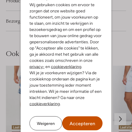
Product informatie
Wij gebruiken cookies om ervoor te
zorgen dat onze website goed
functioneert, om jouw voorkeuren op
Bezorgen & retourneren
te slaan, om inzicht te verkrijgen in
bezoekersgedrag en om een profiel op
te bouwen van jouw online gedrag voor
gepersonaliseerde advertenties. Door
op "Accepteer alle cookies" te klikken,
Ook iets voor jou?
ga je akkoord met het gebruik van alle
cookies zoals omschreven in onze
privacy-
en
cookieverklaring
.
Wil je je voorkeuren wijzigen? Via de
cookieknop onderaan de pagina kun je
jouw toestemming ieder moment
intrekken. Wil je meer informatie of een
klacht indienen? Ga naar onze
cookieverklaring
.
Accepteren
Weigeren
Laatste item
Laatste maten
Laatste