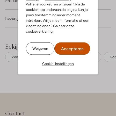
Product informatie
Wil je je voorkeuren wijzigen? Via de
cookieknop onderaan de pagina kun je
jouw toestemming ieder moment
Bezorgen & retourneren
intrekken. Wil je meer informatie of een
klacht indienen? Ga naar onze
cookieverklaring
.
Bekijk meer
Accepteren
Weigeren
Zwembroeken
Tommy Hilfiger Underwear
Pol
Cookie-instellingen
Contact