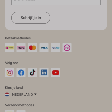
Schrijf je in
Betaalmethodes
Volg ons
Omoda
Omoda
Omoda
Omoda
Omoda
Kies je land
Instagram
Facebook
TikTok
LinkedIn
YouTube
NEDERLAND
Kies
Verzendmethodes
je
Sluit
land