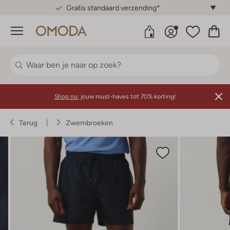
Gratis standaard verzending*
Menu
Shop nu:
jouw must-haves tot 70% korting!
Terug
Zwembroeken