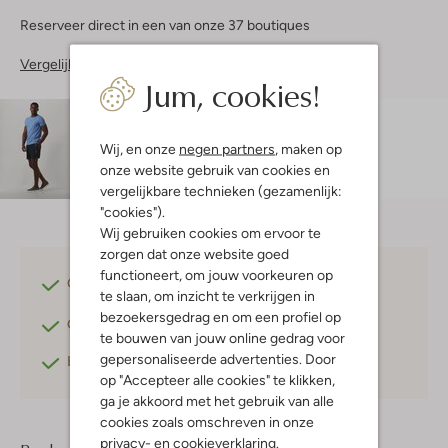
Reserveer direct in een van onze 37 boutiques
Vergelijkbare items
Jum, cookies!
Maatadvies
Ibrahim is 1 meter 88 lang en draagt maat 32.
Wij, en onze
negen partners
, maken op
onze website gebruik van cookies en
vergelijkbare technieken (gezamenlijk:
"cookies").
Wij gebruiken cookies om ervoor te
zorgen dat onze website goed
functioneert, om jouw voorkeuren op
Gratis verzending
vanaf €75,-
te slaan, om inzicht te verkrijgen in
bezoekersgedrag en om een profiel op
Gratis retourneren
binnen 30 dagen*
te bouwen van jouw online gedrag voor
gepersonaliseerde advertenties. Door
Betaal achteraf
met Klarna
op "Accepteer alle cookies" te klikken,
ga je akkoord met het gebruik van alle
cookies zoals omschreven in onze
privacy-
en
cookieverklaring
.