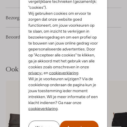
vergelijkbare technieken (gezamenlijk:
"cookies").
Wij gebruiken cookies om ervoor te
Bezorgen & retourneren
zorgen dat onze website goed
functioneert, om jouw voorkeuren op
te slaan, om inzicht te verkrijgen in
1
5
Beoordelingen
(1)
bezoekersgedrag en om een profiel op
5
/5
Sterren
te bouwen van jouw online gedrag voor
gepersonaliseerde advertenties. Door
op "Accepteer alle cookies" te klikken,
ga je akkoord met het gebruik van alle
Ook iets voor jou?
cookies zoals omschreven in onze
privacy-
en
cookieverklaring
.
Wil je je voorkeuren wijzigen? Via de
cookieknop onderaan de pagina kun je
jouw toestemming ieder moment
intrekken. Wil je meer informatie of een
klacht indienen? Ga naar onze
cookieverklaring
.