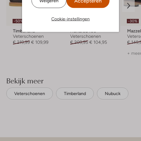
Accepteren
Weigeren
Laatste item
Cookie-instellingen
-50%
-30%
-50%
Timberland
Hundred 100
Mazzel
Veterschoenen
Veterschoenen
Veter
€ 219,99
€ 109,99
€ 209,95
€ 104,95
€ 149,
+ meer
Bekijk meer
Veterschoenen
Timberland
Nubuck