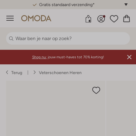
Gratis standaard verzending*
Menu
Shop nu:
jouw must-haves tot 70% korting!
Terug
Veterschoenen Heren