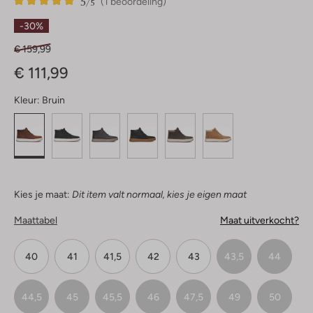
5
1
5
/5
(1 beoordeling)
Sterren
-30%
€ 159,99
€ 111,99
Kleur:
Bruin
Kies je maat:
Dit item valt normaal, kies je eigen maat
Maattabel
Maat uitverkocht?
40
41
41,5
42
43
43,5
44
44,5
45
45,5
46
47,5
49
50