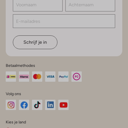
Schrijf je in
Betaalmethodes
Volg ons
Omoda
Omoda
Omoda
Omoda
Omoda
Kies je land
Instagram
Facebook
TikTok
LinkedIn
YouTube