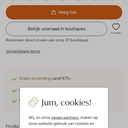
Voeg toe
Bekijk voorraad in boutiques
Favoriet
Reserveer direct in een van onze 37 boutiques
Vergelijkbare items
Gratis verzending
vanaf €75,-
Gratis retourneren
binnen 30 dagen*
Jum, cookies!
Betaal achteraf
met Klarna
Wij, en onze
negen partners
, maken op
onze website gebruik van cookies en
Product informatie