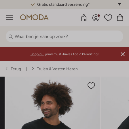
Gratis standaard verzending*
Menu
Shop nu:
jouw must-haves tot 70% korting!
Terug
Truien & Vesten Heren