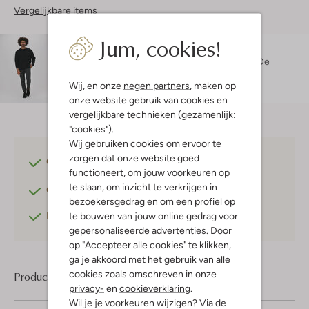
Vergelijkbare items
Jum, cookies!
Maatadvies
Robin is 1 meter 84 lang en draagt maat XXL.
De
pasvorm is
regular fit
.
Wij, en onze
negen partners
, maken op
onze website gebruik van cookies en
vergelijkbare technieken (gezamenlijk:
"cookies").
Wij gebruiken cookies om ervoor te
zorgen dat onze website goed
Gratis verzending
vanaf €75,-
functioneert, om jouw voorkeuren op
te slaan, om inzicht te verkrijgen in
Gratis retourneren
binnen 30 dagen*
bezoekersgedrag en om een profiel op
Betaal achteraf
met Klarna
te bouwen van jouw online gedrag voor
gepersonaliseerde advertenties. Door
op "Accepteer alle cookies" te klikken,
ga je akkoord met het gebruik van alle
cookies zoals omschreven in onze
Product informatie
privacy-
en
cookieverklaring
.
Wil je je voorkeuren wijzigen? Via de