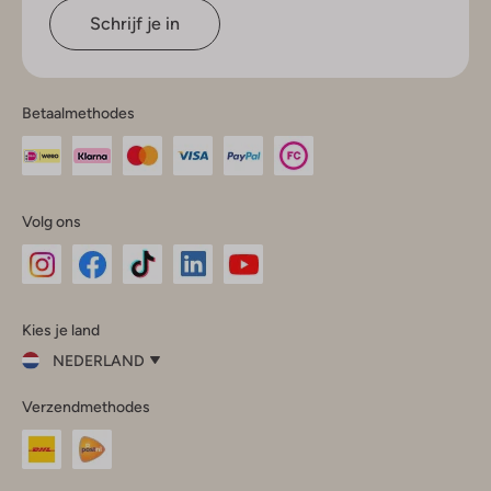
Schrijf je in
Betaalmethodes
Volg ons
Omoda
Omoda
Omoda
Omoda
Omoda
Kies je land
Instagram
Facebook
TikTok
LinkedIn
YouTube
NEDERLAND
Kies
Verzendmethodes
je
Sluit
land
Nederland