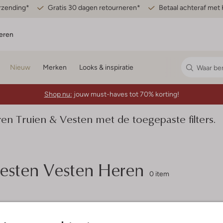
erzending*
Gratis 30 dagen retourneren*
Betaal achteraf met 
eren
Nieuw
Merken
Looks & inspiratie
Shop nu:
jouw must-haves tot 70% korting!
 Truien & Vesten met de toegepaste filters.
esten Vesten Heren
0 item