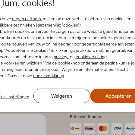
Jum, cookies!
n onze
negen partners
, maken op onze website gebruik van cookies en
enservice
Account
Inspira
ijkbare technieken (gezamenlijk: "cookies").
bruiken cookies om ervoor te zorgen dat onze website goed functionee
Mijn account
Bekijk all
oorkeuren op te slaan, om inzicht te verkrijgen in bezoekersgedrag en 
n en bezorgen
Veelgestelde vragen
Modetren
gelijkheden
l op te bouwen van jouw online gedrag voor gepersonaliseerde advertent
Modetren
n retourneren
p "Accepteer alle cookies" te klikken, ga je akkoord met het gebruik van 
Schoenen
anmelden
es zoals omschreven in onze
privacy-
en
cookieverklaring
.
aat en onderhoud
Schoenen
 je voorkeuren wijzigen? Via de cookieknop onderaan de pagina kun je j
en onderhoud
r kortingscodes
mming ieder moment intrekken. Wil je meer informatie of een klacht
en klachten
nen? Ga naar onze
cookieverklaring
.
e voorwaarden
tatement
atement
 Intelligence
Weigeren
Accepteren
kie-instellingen
Betaalmethodes