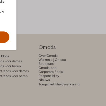
alle
ouw
tie
Omoda
Over Omoda
e blogs
Werken bij Omoda
ds voor dames
Boutiques
ds voor heren
Omoda-app
trends voor dames
Corporate Social
Responsibility
trends voor heren
Nieuws
Toegankelijkheidsverklaring