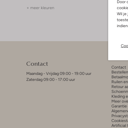
Door o
cooki
+ meer kleuren
+ meer k
Wil je
toeste
indie
Coo
Klant
Contact
Contact
Bestelle
Maandag - Vrijdag 09:00 - 19:00 uur
Betaalmo
Zaterdag 09:00 - 17:00 uur
Ruilen e
Retour a
Schoenm
Kleding 
Meer ove
Garantie 
Algemen
Privacys
Cookiest
Artificial