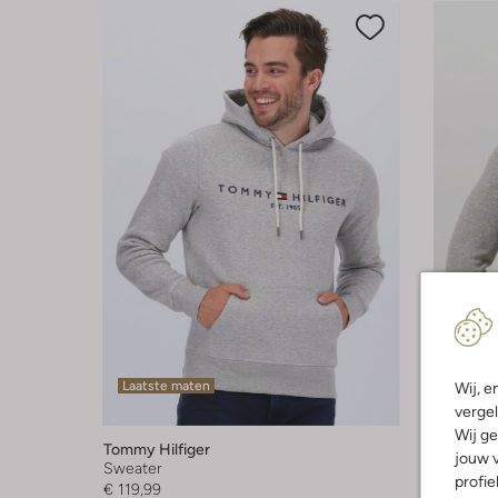
Laatste maten
Laatste
Wij, e
vergel
-40%
Wij ge
Tommy Hilfiger
Tommy Hi
jouw v
Sweater
Trui
profie
€ 119,99
€ 139,95