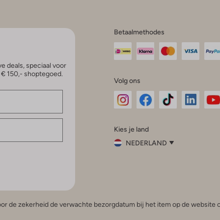
Betaalmethodes
e deals, speciaal voor
p € 150,- shoptegoed.
Volg ons
Omoda
Omoda
Omoda
Omoda
Om
Kies je land
Instagram
Facebook
TikTok
LinkedI
Yo
NEDERLAND
Kies
je
Sluit
land
Nederland
België
(Nederlands)
 voor de zekerheid de verwachte bezorgdatum bij het item op de website o
Belgique
(Français)