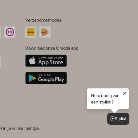
Verzendmethodes
Download onze Omoda app
oda
n
uTube
f in je winkelmandje.