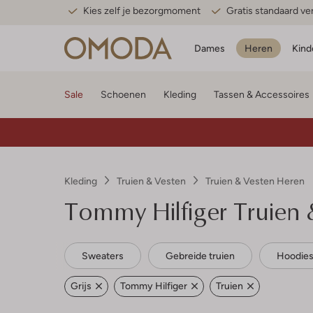
Kies zelf je bezorgmoment
Gratis standaard v
Dames
Heren
Kind
Sale
Schoenen
Kleding
Tassen & Accessoires
Kleding
Truien & Vesten
Truien & Vesten Heren
Tommy Hilfiger
Truien 
Sweaters
Gebreide truien
Hoodie
Grijs
Tommy Hilfiger
Truien