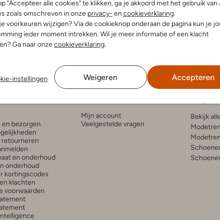
p "Accepteer alle cookies" te klikken, ga je akkoord met het gebruik van 
es zoals omschreven in onze
privacy-
en
cookieverklaring
.
leuren
 je voorkeuren wijzigen? Via de cookieknop onderaan de pagina kun je j
mming ieder moment intrekken. Wil je meer informatie of een klacht
nen? Ga naar onze
cookieverklaring
.
Weigeren
Accepteren
kie-instellingen
enservice
Account
Inspira
Mijn account
Bekijk all
n en bezorgen
Veelgestelde vragen
Modetren
gelijkheden
Modetren
n retourneren
Schoenen
anmelden
aat en onderhoud
Schoenen
en onderhoud
r kortingscodes
en klachten
e voorwaarden
tatement
atement
 Intelligence