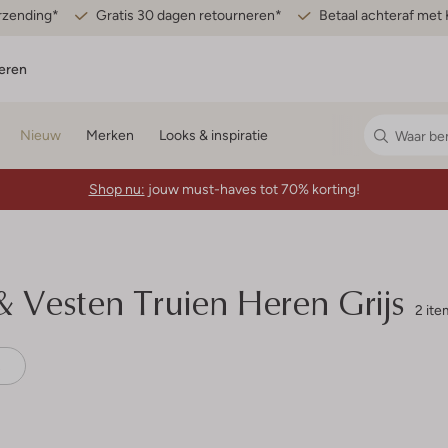
erzending*
Gratis 30 dagen retourneren*
Betaal achteraf met 
eren
Nieuw
Merken
Looks & inspiratie
Shop nu:
jouw must-haves tot 70% korting!
& Vesten Truien Heren Grijs
2 ite
s